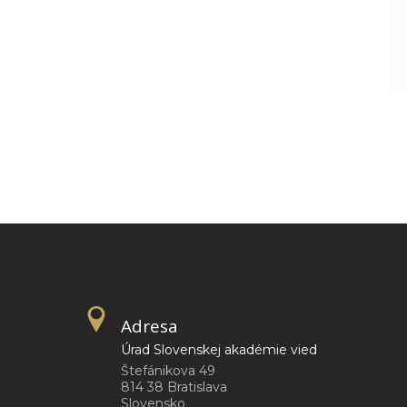
Adresa
Úrad Slovenskej akadémie vied
Štefánikova 49
814 38 Bratislava
Slovensko