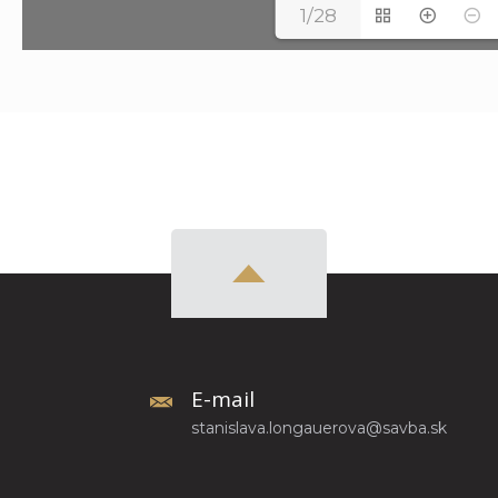
1/28
E-mail
stanislava.longauerova@savba.sk