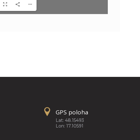
GPS poloha
Lat: 48.15493
Lon: 17.10591