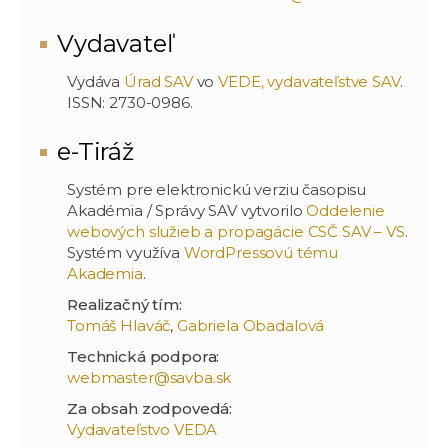
Vydavateľ
Vydáva
Úrad SAV
vo
VEDE, vydavateľstve SAV
.
ISSN: 2730-0986.
e-Tiráž
Systém pre elektronickú verziu časopisu
Akadémia / Správy SAV vytvorilo
Oddelenie
webových služieb a propagácie CSČ SAV – VS
.
Systém využíva
WordPressovú tému
Akademia
.
Realizačný tím:
Tomáš Hlaváč
,
Gabriela Obadalová
Technická podpora:
webmaster@savba.sk
Za obsah zodpovedá:
Vydavateľstvo VEDA