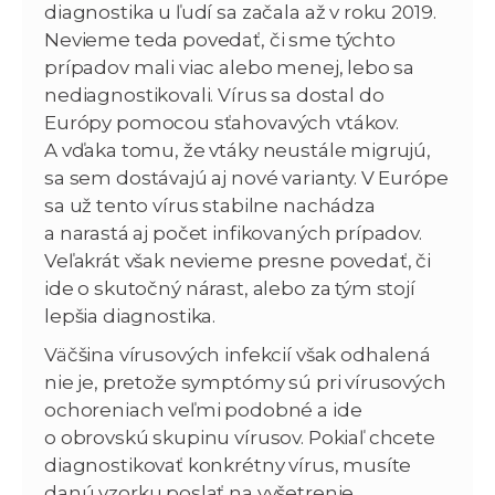
diagnostika u ľudí sa začala až v roku 2019.
Nevieme teda povedať, či sme týchto
prípadov mali viac alebo menej, lebo sa
nediagnostikovali. Vírus sa dostal do
Európy pomocou sťahovavých vtákov.
A vďaka tomu, že vtáky neustále migrujú,
sa sem dostávajú aj nové varianty. V Európe
sa už tento vírus stabilne nachádza
a narastá aj počet infikovaných prípadov.
Veľakrát však nevieme presne povedať, či
ide o skutočný nárast, alebo za tým stojí
lepšia diagnostika.
Väčšina vírusových infekcií však odhalená
nie je, pretože symptómy sú pri vírusových
ochoreniach veľmi podobné a ide
o obrovskú skupinu vírusov. Pokiaľ chcete
diagnostikovať konkrétny vírus, musíte
danú vzorku poslať na vyšetrenie