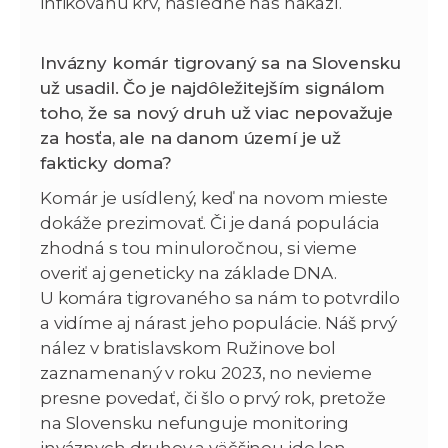
infikovanú krv, následne nás nakazí.
Invázny komár tigrovaný sa na Slovensku
už usadil. Čo je najdôležitejším signálom
toho, že sa nový druh už viac nepovažuje
za hosťa, ale na danom území je už
fakticky doma?
Komár je usídlený, keď na novom mieste
dokáže prezimovať. Či je daná populácia
zhodná s tou minuloročnou, si vieme
overiť aj geneticky na základe DNA.
U komára tigrovaného sa nám to potvrdilo
a vidíme aj nárast jeho populácie. Náš prvý
nález v bratislavskom Ružinove bol
zaznamenaný v roku 2023, no nevieme
presne povedať, či šlo o prvý rok, pretože
na Slovensku nefunguje monitoring
inváznych druhov a väčšinou ide len