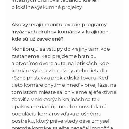
o lokálne výskumné projekty.
Ako vyzerajú monitorovacie programy
inváznych druhov komárov v krajinách,
kde sú už zavedené?
Monitorujú sa vstupy do krajiny tam, kde
zastaneme, keď prejdeme hranicu
a otvoríme dvere auta, na letiskách, kde
komáre vyletia z batožiny alebo lietadla,
rôzne prístavy a prekladiská tovaru. Keď
tieto komáre chytíme hneď v prvej fáze, na
tom istom mieste sa ich vieme aj efektívne
zbaviť a v niektorých krajinách sa tak
opakovane darí úplne eliminovať danú
populáciu komárov vďaka plošnému
postreku, ktorý práve vtedy dáva zmysel,
pretože komáre sa ešte nezačali množiť a