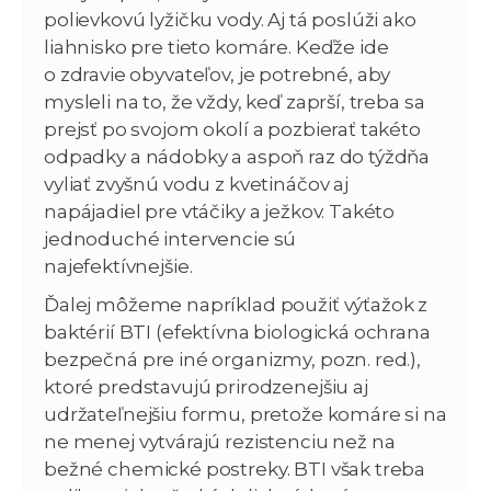
polievkovú lyžičku vody. Aj tá poslúži ako
liahnisko pre tieto komáre. Keďže ide
o zdravie obyvateľov, je potrebné, aby
mysleli na to, že vždy, keď zaprší, treba sa
prejsť po svojom okolí a pozbierať takéto
odpadky a nádobky a aspoň raz do týždňa
vyliať zvyšnú vodu z kvetináčov aj
napájadiel pre vtáčiky a ježkov. Takéto
jednoduché intervencie sú
najefektívnejšie.
Ďalej môžeme napríklad použiť výťažok z
baktérií BTI (efektívna biologická ochrana
bezpečná pre iné organizmy, pozn. red.),
ktoré predstavujú prirodzenejšiu aj
udržateľnejšiu formu, pretože komáre si na
ne menej vytvárajú rezistenciu než na
bežné chemické postreky. BTI však treba