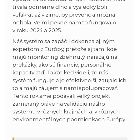
trvala pomerne dlho a výsledky boli
veľakrát až v zime, by prevencia možná
nebola. Veľmi pekne nám to fungovalo
v roku 2024 a 2025.
Náš systém sa zapáčil dokonca aj iným
expertom z Európy, pretože aj tam, kde
majú monitoring zbehnutý, narážajú na
prekážky, ako sú financie, personálne
kapacity atď. Takže keď videli, že náš
systém funguje a je efektívnejší, zaujalo ich
to a majú záujem s nami spolupracovať.
Tento rok sme podávali veľký projekt
zameraný práve na validáciu nášho
systému v rôznych krajinách aj v rôznych
environmentálnych podmienkach Európy.