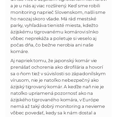
a je u nás aj viac rozšírený. Keď sme robili
monitoring naprieč Slovenskom, našli sme
ho naozaj skoro všade. Má rád mestské
parky, vyhľadáva tienisté miesta, kdežto
ázijskému tigrovanému komárovi slnko
vôbec neprekáža a poletuje si veselo aj
počas dňa, čo bežne nerobia ani naše
komáre.
Aj napriek tomu, že japonský komár vie
prenášať ochorenia ako dirofilária a hovorí
sa o ňom tiež v súvislosti so západonílskym
vírusom, nie je natoľko nebezpečný ako
ázijský tigrovaný komár. A keďže naň nie je
natoľko upriamená pozornosť ako na
ázijského tigrovaného komára, v Európe
nemá až taký dobrý monitoring a nevieme
vôbec povedať, kedy sa k nám dostal a