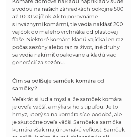
Komáre domové nakladú napríklad v sude
s vodou na našich záhradkách pokojne 500
až 1 000 vajíčok. Ak to porovnáme
s inváznymi komármi, tie vedia naklásť 200
vajíčok do malého vrchnáka od plastovej
fľaše. Niektoré komáre kladú vajíčka len raz
počas sezóny alebo raz za život, iné druhy
sa vedia nakŕmiť opakovane a kladú viac
generácií za sezónu.
Čím sa odlišuje samček komára od
samičky?
Veľakrát si ľudia myslia, že samček komára
je oveľa väčší, a mýlia si ho s tipuľou. Je to
hmyz, ktorý sa na komára síce podobá, ale
je skutočne oveľa väčší. Samček a samička
komára však majú rovnakú veľkosť. Samček