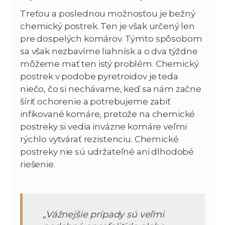
Treťou a poslednou možnosťou je bežný
chemický postrek. Ten je však určený len
pre dospelých komárov. Týmto spôsobom
sa však nezbavíme liahnísk a o dva týždne
môžeme mať ten istý problém. Chemický
postrek v podobe pyretroidov je teda
niečo, čo si nechávame, keď sa nám začne
šíriť ochorenie a potrebujeme zabiť
infikované komáre, pretože na chemické
postreky si vedia invázne komáre veľmi
rýchlo vytvárať rezistenciu. Chemické
postreky nie sú udržateľné ani dlhodobé
riešenie.
„Vážnejšie prípady sú veľmi