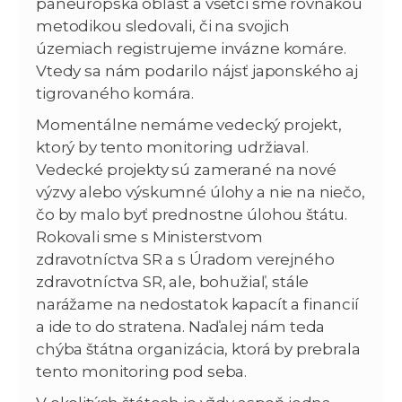
paneurópska oblasť a všetci sme rovnakou
metodikou sledovali, či na svojich
územiach registrujeme invázne komáre.
Vtedy sa nám podarilo nájsť japonského aj
tigrovaného komára.
Momentálne nemáme vedecký projekt,
ktorý by tento monitoring udržiaval.
Vedecké projekty sú zamerané na nové
výzvy alebo výskumné úlohy a nie na niečo,
čo by malo byť prednostne úlohou štátu.
Rokovali sme s Ministerstvom
zdravotníctva SR a s Úradom verejného
zdravotníctva SR, ale, bohužiaľ, stále
narážame na nedostatok kapacít a financií
a ide to do stratena. Naďalej nám teda
chýba štátna organizácia, ktorá by prebrala
tento monitoring pod seba.