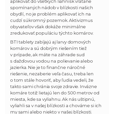
aplikovať do všetkých liahnísk vrátane
spomínaných nádob v blízkosti našich
obydlí, no je problém aplikovať ich na
cudzí súkromný pozemok. Aktivizmus
obyvateľov však dokáže minimálne
zredukovať populáciu týchto komárov.
BTI tablety zabíjajú aj larvy domových
komárov a sú dobrým riešením tiež
v prípade, ak máte na záhrade sud
s dažďovou vodou na polievanie alebo
jazierka. Nie je to finančne náročné
riešenie, nezaberie veľa času, treba len
o tom stále hovoriť, aby ľudia vedeli, že
takto sami chránia svoje zdravie. Invázne
komáre totiž lietajú len do 500 metrov od
miesta, kde sa vyliahnu. Ak nás uštipnú,
vyliahli sa v našej blízkosti a chováme si ich
my sami alebo niekto v našej blízkosti.