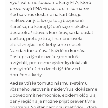
Využívali sme špeciálne karty FTA, ktoré
prezervujú RNA vírusu zo slín komárov.
Keď sa vírus dostane na kartičku, je
inaktivovaný, takže je to aj bezpečné.
Kartička, na ktorej týždeň saje niekoľko
desiatok až stoviek komárov, sa dá poslať
poštou, preto je to aj finančne oveľa
efektívnejšie, než keby sme museli
štandardne určovať každého komára.
Postup sa týmto oveľa zjednodušil
a zrýchlil, preto sme výsledky dokázali
poskytnúť už do dvoch týždňov od
doručenia karty.
Keď sa vďaka tomuto nášmu systému
včasného varovania nájde vírus, dokážeme
upovedomiť nemocnice, epidemiológiu aj
daný región a je možné prijať preventívne
opatrenia. So štandardnou metódou, ktorá