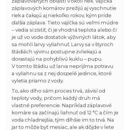
zaplavovaných oblastí v okolí riek. Vajíčka
záplavových komárov prežijú aj vyschnutie
riek a čakajú aj niekoľko rokov, kým príde
ďalšia záplava. Tieto vajíčka sú veľmi múdre
– vedia si zistiť, či je vhodná teplota alebo či
je už vo vode dostatok výživných látok, aby
sa mohli larvy vyliahnuť. Larvy sa v štyroch
štádiách vývinu postupne zvliekajú a
dorastajú na pohyblivú kuklu – pupu.
V tomto štádiu už larva neprijíma potravu
a vyliahnu sa z nej dospelé jedince, ktoré
vyletia priamo z vody.
To, ako dlho sám proces trvá, závisí od
teploty vody, pričom každý druh má
vlastné preferencie. Napríklad záplavové
komáre sa začínajú liahnuť od 12 °C a čím je
voda chladnejšia, tým dlhšie im to trvá. Na
jar to môže byť mesiac, ale ak dôjde v lete