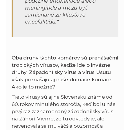
podobné encefalitíde alebo
meningitíde a môžu byť
zamieňané za kliešťovú
encefalitídu.“
Oba druhy týchto komárov sú prenášačmi
tropických vírusov, keďže ide o invázne
druhy. Západonílsky vírus a vírus Usutu
však prenášajú aj naše domáce komáre.
Ako je to možné?
Tieto vírusy sú aj na Slovensku známe od
60. rokov minulého storočia, keď bol u nás
prvý raz zaznamenaný západonílsky vírus
na Záhorí. Vieme, že tu odvtedy je, ale
nevenovala sa mu väčšia pozornosť a