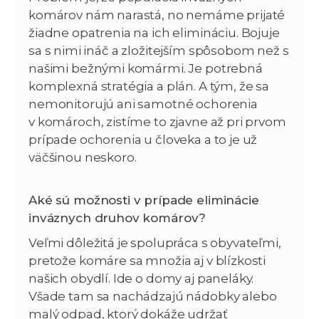
komárov nám narastá, no nemáme prijaté
žiadne opatrenia na ich elimináciu. Bojuje
sa s nimi ináč a zložitejším spôsobom než s
našimi bežnými komármi. Je potrebná
komplexná stratégia a plán. A tým, že sa
nemonitorujú ani samotné ochorenia
v komároch, zistíme to zjavne až pri prvom
prípade ochorenia u človeka a to je už
väčšinou neskoro.
Aké sú možnosti v prípade eliminácie
inváznych druhov komárov?
Veľmi dôležitá je spolupráca s obyvateľmi,
pretože komáre sa množia aj v blízkosti
našich obydlí. Ide o domy aj paneláky.
Všade tam sa nachádzajú nádobky alebo
malý odpad, ktorý dokáže udržať