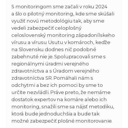
S monitoringom sme začali v roku 2024
a šlo o pilotný monitoring, kde sme skúšali
využiť novú metodológiu tak, aby sme
vedeli zabezpečiť celoplošný
celoslovenský monitoring západonílskeho
vírusu a vírusu Usutu v komároch, keďže
na Slovensku dodnes nič podobné
zabehnuté nie je. Spolupracovali sme s
regionálnymi úradmi verejného
zdravotníctva a s Úradom verejného
zdravotníctva SR. Pomáhali nám s
odchytmi a bez ich pomoci by sme to
určite nezvládli. Práve preto, že nemáme
dostatok expertov na komáre alebo ich
monitoring, snažili sme sa nájsť metodiku,
ktorá bude jednoduchšia a bude tak
možné zabezpečiť plošné monitorovanie.