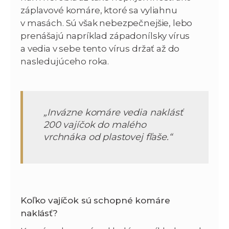
záplavové komáre, ktoré sa vyliahnu
v masách. Sú však nebezpečnejšie, lebo
prenášajú napríklad západonílsky vírus
a vedia v sebe tento vírus držať až do
nasledujúceho roka.
„Invázne komáre vedia naklásť
200 vajíčok do malého
vrchnáka od plastovej fľaše.“
Koľko vajíčok sú schopné komáre
naklásť?