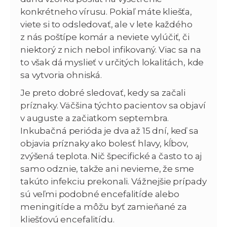
konkrétneho vírusu. Pokiaľ máte kliešťa,
viete si to odsledovať, ale v lete každého
z nás poštípe komár a neviete vylúčiť, či
niektorý z nich nebol infikovaný. Viac sa na
to však dá myslieť v určitých lokalitách, kde
sa vytvoria ohniská.
Je preto dobré sledovať, kedy sa začali
príznaky. Väčšina týchto pacientov sa objaví
v auguste a začiatkom septembra.
Inkubačná perióda je dva až 15 dní, keď sa
objavia príznaky ako bolesť hlavy, kĺbov,
zvýšená teplota. Nič špecifické a často to aj
samo odznie, takže ani nevieme, že sme
takúto infekciu prekonali. Vážnejšie prípady
sú veľmi podobné encefalitíde alebo
meningitíde a môžu byť zamieňané za
kliešťovú encefalitídu.