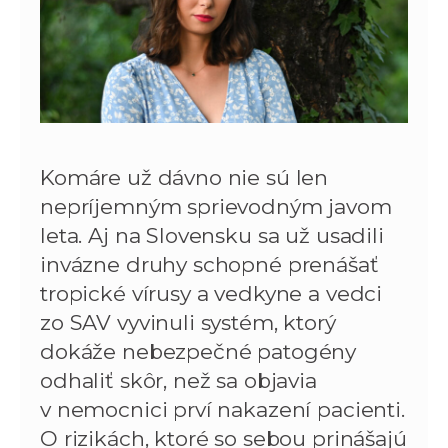
Komáre už dávno nie sú len
nepríjemným sprievodným javom
leta. Aj na Slovensku sa už usadili
invázne druhy schopné prenášať
tropické vírusy a vedkyne a vedci
zo SAV vyvinuli systém, ktorý
dokáže nebezpečné patogény
odhaliť skôr, než sa objavia
v nemocnici prví nakazení pacienti.
O rizikách, ktoré so sebou prinášajú