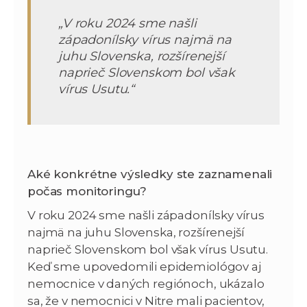
„V roku 2024 sme našli
západonílsky vírus najmä na
juhu Slovenska, rozšírenejší
naprieč Slovenskom bol však
vírus Usutu.“
Aké konkrétne výsledky ste zaznamenali
počas monitoringu?
V roku 2024 sme našli západonílsky vírus
najmä na juhu Slovenska, rozšírenejší
naprieč Slovenskom bol však vírus Usutu.
Keď sme upovedomili epidemiológov aj
nemocnice v daných regiónoch, ukázalo
sa, že v nemocnici v Nitre mali pacientov,