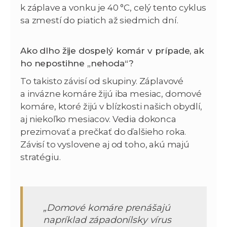
k záplave a vonku je 40 °C, celý tento cyklus
sa zmestí do piatich až siedmich dní.
Ako dlho žije dospelý komár v prípade, ak
ho nepostihne „nehoda“?
To takisto závisí od skupiny. Záplavové
a invázne komáre žijú iba mesiac, domové
komáre, ktoré žijú v blízkosti našich obydlí,
aj niekoľko mesiacov. Vedia dokonca
prezimovať a prečkať do ďalšieho roka.
Závisí to vyslovene aj od toho, akú majú
stratégiu.
„Domové komáre prenášajú
napríklad západonílsky vírus