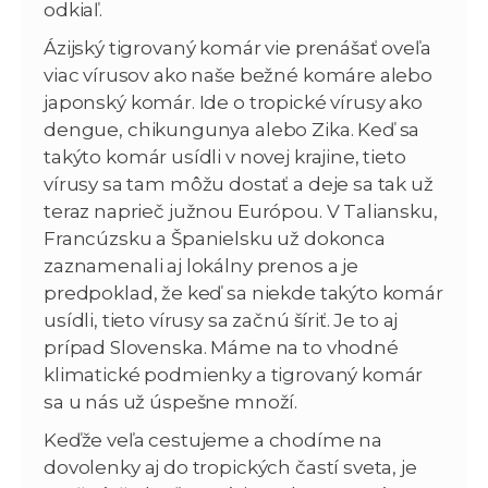
odkiaľ.
Ázijský tigrovaný komár vie prenášať oveľa
viac vírusov ako naše bežné komáre alebo
japonský komár. Ide o tropické vírusy ako
dengue, chikungunya alebo Zika. Keď sa
takýto komár usídli v novej krajine, tieto
vírusy sa tam môžu dostať a deje sa tak už
teraz naprieč južnou Európou. V Taliansku,
Francúzsku a Španielsku už dokonca
zaznamenali aj lokálny prenos a je
predpoklad, že keď sa niekde takýto komár
usídli, tieto vírusy sa začnú šíriť. Je to aj
prípad Slovenska. Máme na to vhodné
klimatické podmienky a tigrovaný komár
sa u nás už úspešne množí.
Keďže veľa cestujeme a chodíme na
dovolenky aj do tropických častí sveta, je