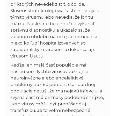
pri ktorých nevedeli zistiť, o čo ide.
Slovenskí infektológovia často nerátajú s
týmito vírusmi, lebo nevedia, že ich tu
máme. Následne bolo možné vykonať
správnu diagnostiku a ukázalo sa, že
v danom období mali v tejto nemocnici
niekoľko ľudí hospitalizovaných so
západonílskym vírusom a dokonca aj s
vírusom Usutu.
Keďže len malá časť populácie má
následkom týchto vírusov vážnejšie
neuroinvázne alebo encefalitické
problémy a až 80 percent štandardnej
populácie netuší, že má nejakú infekciu, a
zvyšná časť má príznaky podobné chrípke,
tieto vírusy môžu byť prenášané aj
transfúziou. Je to veľmi nebezpečné,