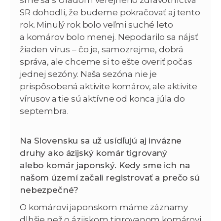
SR dohodli, že budeme pokračovať aj tento
rok. Minulý rok bolo veľmi suché leto
a komárov bolo menej. Nepodarilo sa nájsť
žiaden vírus – čo je, samozrejme, dobrá
správa, ale chceme si to ešte overiť počas
jednej sezóny. Naša sezóna nie je
prispôsobená aktivite komárov, ale aktivite
vírusov a tie sú aktívne od konca júla do
septembra.
Na Slovensku sa už usídľujú aj invázne
druhy ako ázijský komár tigrovaný
alebo komár japonský. Kedy sme ich na
našom území začali registrovať a prečo sú
nebezpečné?
O komárovi japonskom máme záznamy
dlhšie než o ázijskom tigrovanom komárovi