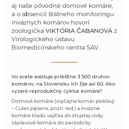
aj naše pôvodné domové komáre,
a o absencii štátneho monitoringu
inváznych komárov hovorí
zoologička
VIKTÓRIA ČABANOVÁ
z
Virologického ústavu
Biomedicínskeho centra SAV.
Vo svete existuje približne 3 500 druhov
komárov, na Slovensku ich žije asi 60. Ako
vyzerá reprodukčný cyklus komára?
Domové komáre (zvyčajne komár piskľavý
– Culex pipiens, pozn. red.) a invázne
komáre kladú vajíčka do stojatej vody,
záplavové komáre do periodicky