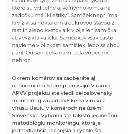
sa odlišuje tým, že má chlpaté tykadlá,
ktoré sú viditeľné aj voľným okom, a na
zadočku má „klieštiky“. Samček neprijíma
krv, živí sa nektárom a cukrovou šťavou z
rastlín alebo kvetov a krv pije len samička,
aby vyživila vajíčka. Samčekov však často
nájdeme v blízkosti samičiek, lebo sa chcú
páriť. Od samčeka nám teda vôbec nič
nehrozí.
Okrem komárov sa zaoberáte aj
ochoreniami, ktoré prenášajú. V rámci
APVV projektu ste viedli celoslovenský
monitoring západonílskeho vírusu a
vírusu Usutu v komároch na území
Slovenska. Vytvorili ste takisto jedinečnú
metodológiu monitoringu, ktorá je
jednoduchšia, lacnejšia a rýchlejšia.