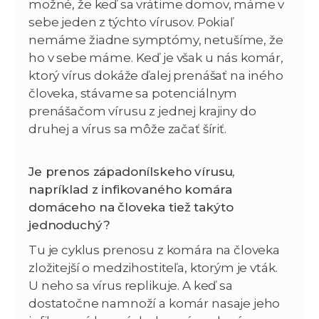
možné, že keď sa vrátime domov, máme v
sebe jeden z týchto vírusov. Pokiaľ
nemáme žiadne symptómy, netušíme, že
ho v sebe máme. Keď je však u nás komár,
ktorý vírus dokáže ďalej prenášať na iného
človeka, stávame sa potenciálnym
prenášačom vírusu z jednej krajiny do
druhej a vírus sa môže začať šíriť.
Je prenos západonílskeho vírusu,
napríklad z infikovaného komára
domáceho na človeka tiež takýto
jednoduchý?
Tu je cyklus prenosu z komára na človeka
zložitejší o medzihostiteľa, ktorým je vták.
U neho sa vírus replikuje. A keď sa
dostatočne namnoží a komár nasaje jeho