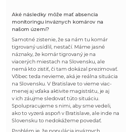
Aké následky môže mať absencia
monitoringu inváznych komárov na
našom území?
Samotné zistenie, že sa nám tu komár
tigrovaný usídlil, nestačí. Máme jasné
náznaky, že komár tigrovaný je na
viacerých miestach na Slovensku, ale
nemá kto zistiť, či tam dokázal prezimovať.
Vôbec teda nevieme, aká je reálna situácia
na Slovensku. V Bratislave to vieme viac-
menej aj vďaka aktivite magistrátu, je aj
v ich záujme sledovať túto situáciu.
Spolupracujeme s nimi, aby sme vedeli,
ako to vyzerá aspoň v Bratislave, ale inde na
Slovensku to nedokážeme povedať.
Problém je, že populácia inváznych