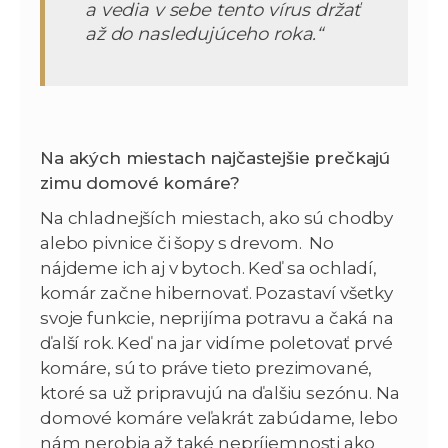
a vedia v sebe tento vírus držať
až do nasledujúceho roka.“
Na akých miestach najčastejšie prečkajú
zimu domové komáre?
Na chladnejších miestach, ako sú chodby
alebo pivnice či šopy s drevom. No
nájdeme ich aj v bytoch. Keď sa ochladí,
komár začne hibernovať. Pozastaví všetky
svoje funkcie, neprijíma potravu a čaká na
ďalší rok. Keď na jar vidíme poletovať prvé
komáre, sú to práve tieto prezimované,
ktoré sa už pripravujú na ďalšiu sezónu. Na
domové komáre veľakrát zabúdame, lebo
nám nerobia až také nepríjemnosti ako