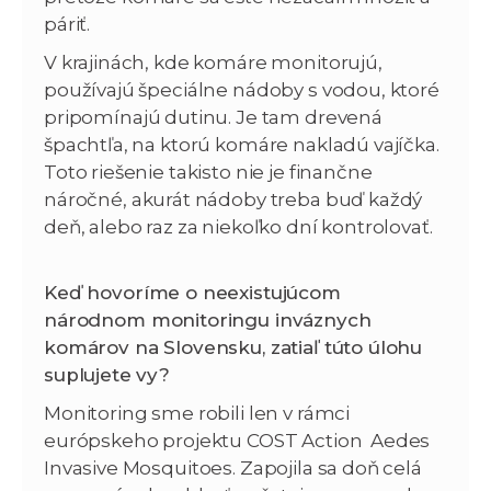
páriť.
V krajinách, kde komáre monitorujú,
používajú špeciálne nádoby s vodou, ktoré
pripomínajú dutinu. Je tam drevená
špachtľa, na ktorú komáre nakladú vajíčka.
Toto riešenie takisto nie je finančne
náročné, akurát nádoby treba buď každý
deň, alebo raz za niekoľko dní kontrolovať.
Keď hovoríme o neexistujúcom
národnom monitoringu inváznych
komárov na Slovensku, zatiaľ túto úlohu
suplujete vy?
Monitoring sme robili len v rámci
európskeho projektu COST Action Aedes
Invasive Mosquitoes. Zapojila sa doň celá