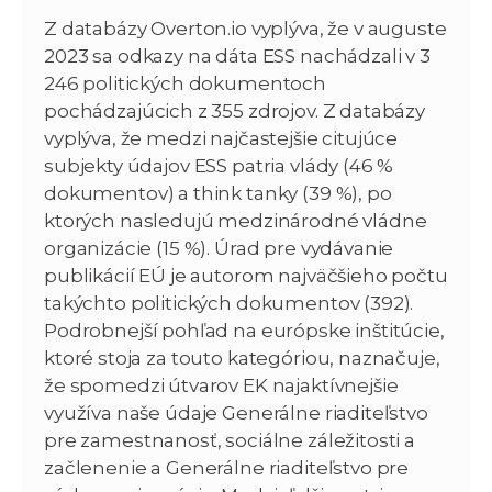
Z databázy Overton.io vyplýva, že v auguste
2023 sa odkazy na dáta ESS nachádzali v 3
246 politických dokumentoch
pochádzajúcich z 355 zdrojov. Z databázy
vyplýva, že medzi najčastejšie citujúce
subjekty údajov ESS patria vlády (46 %
dokumentov) a think tanky (39 %), po
ktorých nasledujú medzinárodné vládne
organizácie (15 %). Úrad pre vydávanie
publikácií EÚ je autorom najväčšieho počtu
takýchto politických dokumentov (392).
Podrobnejší pohľad na európske inštitúcie,
ktoré stoja za touto kategóriou, naznačuje,
že spomedzi útvarov EK najaktívnejšie
využíva naše údaje Generálne riaditeľstvo
pre zamestnanosť, sociálne záležitosti a
začlenenie a Generálne riaditeľstvo pre