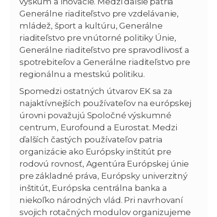
výskum a inovácie. Medzi ďalšie patria
Generálne riaditeľstvo pre vzdelávanie,
mládež, šport a kultúru, Generálne
riaditeľstvo pre vnútorné politiky Únie,
Generálne riaditeľstvo pre spravodlivosť a
spotrebiteľov a Generálne riaditeľstvo pre
regionálnu a mestskú politiku.
Spomedzi ostatných útvarov EK sa za
najaktívnejších používateľov na európskej
úrovni považujú Spoločné výskumné
centrum, Eurofound a Eurostat. Medzi
ďalších častých používateľov patria
organizácie ako Európsky inštitút pre
rodovú rovnosť, Agentúra Európskej únie
pre základné práva, Európsky univerzitný
inštitút, Európska centrálna banka a
niekoľko národných vlád. Pri navrhovaní
svojich rotačných modulov organizujeme