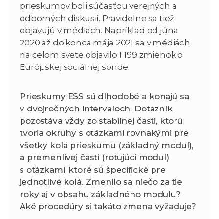
prieskumov boli súčasťou verejných a
odborných diskusií. Pravidelne sa tiež
objavujú v médiách. Napríklad od júna
2020 až do konca mája 2021 sa v médiách
na celom svete objavilo 1 199 zmienok o
Európskej sociálnej sonde.
Prieskumy ESS sú dlhodobé a konajú sa
v dvojročných intervaloch. Dotazník
pozostáva vždy zo stabilnej časti, ktorú
tvoria okruhy s otázkami rovnakými pre
všetky kolá prieskumu (základný modul),
a premenlivej časti (rotujúci modul)
s otázkami, ktoré sú špecifické pre
jednotlivé kolá. Zmenilo sa niečo za tie
roky aj v obsahu základného modulu?
Aké procedúry si takáto zmena vyžaduje?