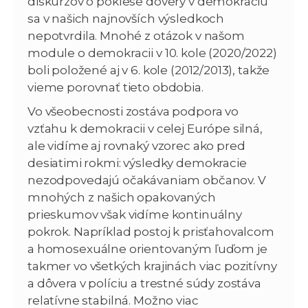
diskurzov o poklese dôvery v demokraciu
sa v našich najnovších výsledkoch
nepotvrdila. Mnohé z otázok v našom
module o demokracii v 10. kole (2020/2022)
boli položené aj v 6. kole (2012/2013), takže
vieme porovnať tieto obdobia.
Vo všeobecnosti zostáva podpora vo
vzťahu k demokracii v celej Európe silná,
ale vidíme aj rovnaký vzorec ako pred
desiatimi rokmi: výsledky demokracie
nezodpovedajú očakávaniam občanov. V
mnohých z našich opakovaných
prieskumov však vidíme kontinuálny
pokrok. Napríklad postoj k prisťahovalcom
a homosexuálne orientovaným ľuďom je
takmer vo všetkých krajinách viac pozitívny
a dôvera v políciu a trestné súdy zostáva
relatívne stabilná. Možno viac