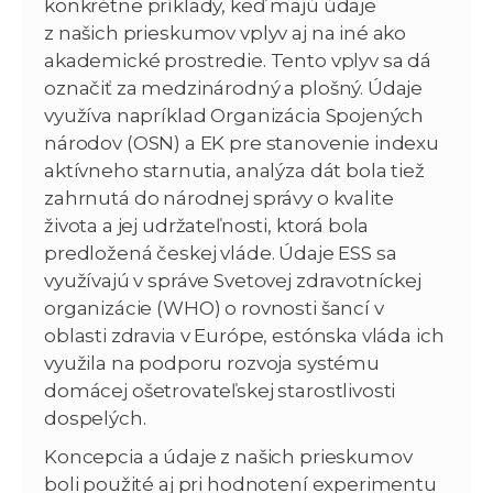
konkrétne príklady, keď majú údaje
z našich prieskumov vplyv aj na iné ako
akademické prostredie. Tento vplyv sa dá
označiť za medzinárodný a plošný. Údaje
využíva napríklad Organizácia Spojených
národov (OSN) a EK pre stanovenie indexu
aktívneho starnutia, analýza dát bola tiež
zahrnutá do národnej správy o kvalite
života a jej udržateľnosti, ktorá bola
predložená českej vláde. Údaje ESS sa
využívajú v správe Svetovej zdravotníckej
organizácie (WHO) o rovnosti šancí v
oblasti zdravia v Európe, estónska vláda ich
využila na podporu rozvoja systému
domácej ošetrovateľskej starostlivosti
dospelých.
Koncepcia a údaje z našich prieskumov
boli použité aj pri hodnotení experimentu