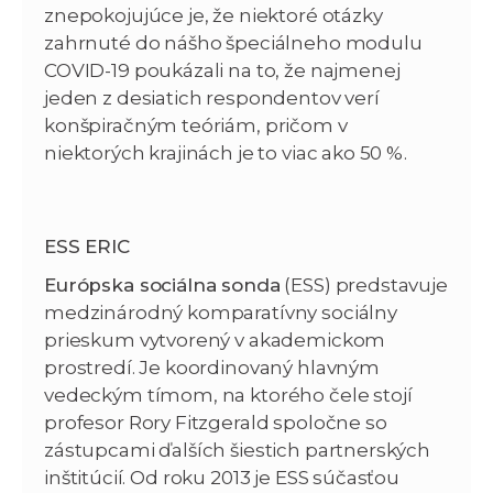
znepokojujúce je, že niektoré otázky
zahrnuté do nášho špeciálneho modulu
COVID-19 poukázali na to, že najmenej
jeden z desiatich respondentov verí
konšpiračným teóriám, pričom v
niektorých krajinách je to viac ako 50 %.
ESS ERIC
Európska sociálna sonda
(ESS) predstavuje
medzinárodný komparatívny sociálny
prieskum vytvorený v akademickom
prostredí. Je koordinovaný hlavným
vedeckým tímom, na ktorého čele stojí
profesor Rory Fitzgerald spoločne so
zástupcami ďalších šiestich partnerských
inštitúcií. Od roku 2013 je ESS súčasťou