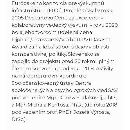
Európskeho konzorcia pre výskumnú
infraštruktúru (ERIC). Projekt získal v roku
2005 Descartovu Cenu za excelentný
kolaboratívny vedecký výskum, v roku 2020
bola jeho tvorcom udelená cena
Lijphart/Przeworski/Verba (LPV) Dataset
Award za najlepší súbor údajov v oblasti
komparatívnej politiky. Slovensko sa
zapojilo do projektu pred 20 rokmi, plným
členom konzorcia je od roku 2018. Aktivity
na národnej úrovni koordinuje
Spoločenskovedný ústav Centra
spoločenských a psychologických vied SAV
pod vedením Mgr. Denisy Fedákovej, PhD.,
a Mgr. Michala Kentoša, PhD., (do roku 2018
pod vedením prof. PhDr. Jozefa Výrosta,
DrSc.).