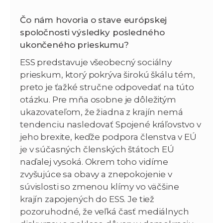
Čo nám hovoria o stave európskej
spoločnosti výsledky posledného
ukončeného prieskumu?
ESS predstavuje všeobecný sociálny
prieskum, ktorý pokrýva širokú škálu tém,
preto je ťažké stručne odpovedať na túto
otázku. Pre mňa osobne je dôležitým
ukazovateľom, že žiadna z krajín nemá
tendenciu nasledovať Spojené kráľovstvo v
jeho brexite, keďže podpora členstva v EÚ
je v súčasných členských štátoch EÚ
naďalej vysoká. Okrem toho vidíme
zvyšujúce sa obavy a znepokojenie v
súvislosti so zmenou klímy vo väčšine
krajín zapojených do ESS. Je tiež
pozoruhodné, že veľká časť mediálnych