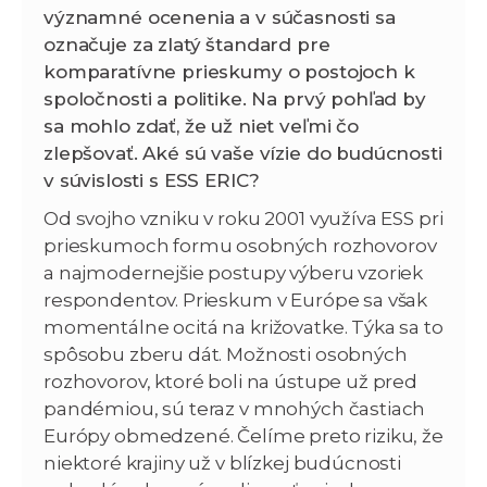
významné ocenenia a v súčasnosti sa
označuje za zlatý štandard pre
komparatívne prieskumy o postojoch k
spoločnosti a politike. Na prvý pohľad by
sa mohlo zdať, že už niet veľmi čo
zlepšovať. Aké sú vaše vízie do budúcnosti
v súvislosti s ESS ERIC?
Od svojho vzniku v roku 2001 využíva ESS pri
prieskumoch formu osobných rozhovorov
a najmodernejšie postupy výberu vzoriek
respondentov. Prieskum v Európe sa však
momentálne ocitá na križovatke. Týka sa to
spôsobu zberu dát. Možnosti osobných
rozhovorov, ktoré boli na ústupe už pred
pandémiou, sú teraz v mnohých častiach
Európy obmedzené. Čelíme preto riziku, že
niektoré krajiny už v blízkej budúcnosti