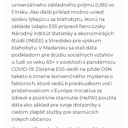
univerzálneho základného príjmu (UBI) vo
Fínsku. Ako ďalší príklad možno uviesť
správu týkajúcu sa blahobytu, ktorú na
základe údajov ESS pripravil francúzsky
Národný inštitút štatistiky a ekonomických
štúdií (INSEE) a Stredisko pre výskum
blahobytu. V Maďarsku sa stali dáta
podkladom pre štúdiu sociálnych vzťahov
u ľudí vo veku 65+ v súvislosti s pandémiou
COVID-19. Zistenia ESS viedli na pôde OSN
takisto k zmene konvenčného myslenia o
faktoroch, ktoré vedú k predsudkom voči
prisťahovalcom v Európe. Iniciatíva za
zdravé a pozitívne starnutie (HaPAI) použila
dáta ako základ pre svoje dotazníky s
cieľom zlepšiť služby pre starnúcich
írskych občanov.