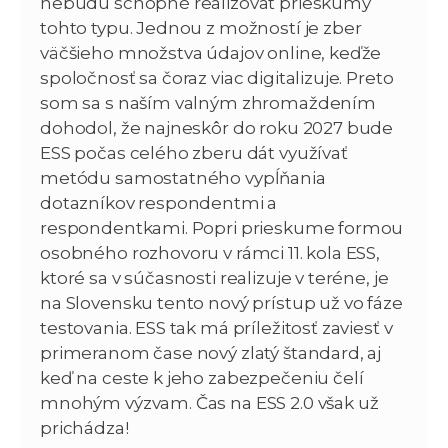
nebudú schopné realizovať prieskumy
tohto typu. Jednou z možností je zber
väčšieho množstva údajov online, keďže
spoločnosť sa čoraz viac digitalizuje. Preto
som sa s naším valným zhromaždením
dohodol, že najneskôr do roku 2027 bude
ESS počas celého zberu dát využívať
metódu samostatného vypĺňania
dotazníkov respondentmi a
respondentkami. Popri prieskume formou
osobného rozhovoru v rámci 11. kola ESS,
ktoré sa v súčasnosti realizuje v teréne, je
na Slovensku tento nový prístup už vo fáze
testovania. ESS tak má príležitosť zaviesť v
primeranom čase nový zlatý štandard, aj
keď na ceste k jeho zabezpečeniu čelí
mnohým výzvam. Čas na ESS 2.0 však už
prichádza!