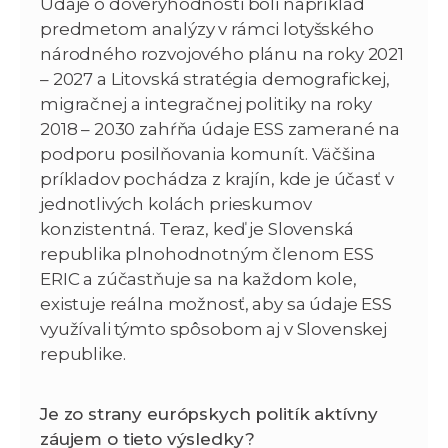
Údaje o dôveryhodnosti boli napríklad
predmetom analýzy v rámci lotyšského
národného rozvojového plánu na roky 2021
– 2027 a Litovská stratégia demografickej,
migračnej a integračnej politiky na roky
2018 – 2030 zahŕňa údaje ESS zamerané na
podporu posilňovania komunít. Väčšina
príkladov pochádza z krajín, kde je účasť v
jednotlivých kolách prieskumov
konzistentná. Teraz, keď je Slovenská
republika plnohodnotným členom ESS
ERIC a zúčastňuje sa na každom kole,
existuje reálna možnosť, aby sa údaje ESS
využívali týmto spôsobom aj v Slovenskej
republike.
Je zo strany európskych politík aktívny
záujem o tieto výsledky?