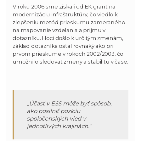
V roku 2006 sme získali od EK grant na
modernizáciu infraštruktúry, čo viedlo k
zlepšeniu metód prieskumu zameraného
na mapovanie vzdelania a príjmu v
dotazníku. Hoci došlo k určitým zmenám,
základ dotazníka ostal rovnaký ako pri
prvom prieskume v rokoch 2002/2003, čo
umožnilo sledovať zmeny a stabilitu v čase.
„Účasť v ESS môže byť spôsob,
ako posilniť pozíciu
spoločenských vied v
jednotlivých krajinách.“