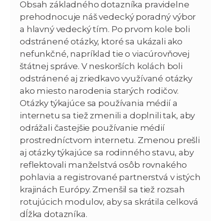
Obsah základného dotazníka pravidelne
prehodnocuje náš vedecký poradný výbor
a hlavný vedecký tím. Po prvom kole boli
odstránené otázky, ktoré sa ukázali ako
nefunkčné, napríklad tie o viacúrovňovej
štátnej správe. V neskorších kolách boli
odstránené aj zriedkavo využívané otázky
ako miesto narodenia starých rodičov.
Otázky týkajúce sa používania médií a
internetu sa tiež zmenili a doplnili tak, aby
odrážali častejšie používanie médií
prostredníctvom internetu. Zmenou prešli
aj otázky týkajúce sa rodinného stavu, aby
reflektovali manželstvá osôb rovnakého
pohlavia a registrované partnerstvá v istých
krajinách Európy. Zmenšil sa tiež rozsah
rotujúcich modulov, aby sa skrátila celková
dĺžka dotazníka.