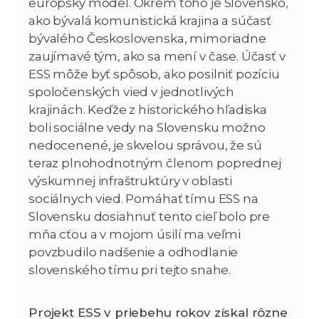
európsky model. Okrem toho je Slovensko,
ako bývalá komunistická krajina a súčasť
bývalého Československa, mimoriadne
zaujímavé tým, ako sa mení v čase. Účasť v
ESS môže byť spôsob, ako posilniť pozíciu
spoločenských vied v jednotlivých
krajinách. Keďže z historického hľadiska
boli sociálne vedy na Slovensku možno
nedocenené, je skvelou správou, že sú
teraz plnohodnotným členom poprednej
výskumnej infraštruktúry v oblasti
sociálnych vied. Pomáhať tímu ESS na
Slovensku dosiahnuť tento cieľ bolo pre
mňa cťou a v mojom úsilí ma veľmi
povzbudilo nadšenie a odhodlanie
slovenského tímu pri tejto snahe.
Projekt ESS v priebehu rokov získal rôzne