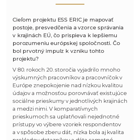
Cieľom projektu ESS ERIC je mapovať
postoje, presvedčenia a vzorce správania
v krajinách EÚ, čo prispieva k lepšiemu
porozumeniu európskej spoločnosti. Čo
bol prvotný impulz k vzniku tohto
projektu?
V 80. rokoch 20. storočia vyjadrilo mnoho
výskumných pracovníkov a pracovníčok v
Európe znepokojenie nad nízkou kvalitou
údajov a možnosťou porovnávať existujúce
sociálne prieskumy v jednotlivých krajinách
a medzi nimi. V komparatívnych
prieskumoch sa uplatňovali nejednotné
prístupy vo výbere vzoriek respondentov
a v spôsobe zberu dát, nízka bola aj kvalita
prekladov dotazníkov a dáta samotné