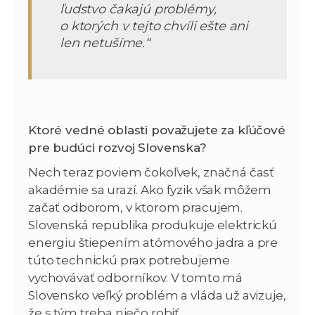
ľudstvo čakajú problémy,
o ktorých v tejto chvíli ešte ani
len netušíme.“
Ktoré vedné oblasti považujete za kľúčové
pre budúci rozvoj Slovenska?
Nech teraz poviem čokoľvek, značná časť
akadémie sa urazí. Ako fyzik však môžem
začať odborom, v ktorom pracujem.
Slovenská republika produkuje elektrickú
energiu štiepením atómového jadra a pre
túto technickú prax potrebujeme
vychovávať odborníkov. V tomto má
Slovensko veľký problém a vláda už avizuje,
že s tým treba niečo robiť.