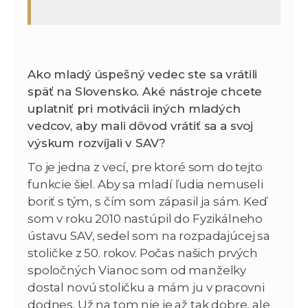
Ako mladý úspešný vedec ste sa vrátili
späť na Slovensko. Aké nástroje chcete
uplatniť pri motivácii iných mladých
vedcov, aby mali dôvod vrátiť sa a svoj
výskum rozvíjali v SAV?
To je jedna z vecí, pre ktoré som do tejto
funkcie šiel. Aby sa mladí ľudia nemuseli
boriť s tým, s čím som zápasil ja sám. Keď
som v roku 2010 nastúpil do Fyzikálneho
ústavu SAV, sedel som na rozpadajúcej sa
stoličke z 50. rokov. Počas našich prvých
spoločných Vianoc som od manželky
dostal novú stoličku a mám ju v pracovni
dodnes. Už na tom nie je až tak dobre, ale