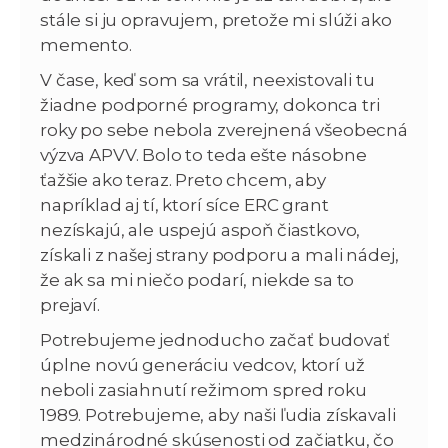
stále si ju opravujem, pretože mi slúži ako
memento.
V čase, keď som sa vrátil, neexistovali tu
žiadne podporné programy, dokonca tri
roky po sebe nebola zverejnená všeobecná
výzva APVV. Bolo to teda ešte násobne
ťažšie ako teraz. Preto chcem, aby
napríklad aj tí, ktorí síce ERC grant
nezískajú, ale uspejú aspoň čiastkovo,
získali z našej strany podporu a mali nádej,
že ak sa mi niečo podarí, niekde sa to
prejaví.
Potrebujeme jednoducho začať budovať
úplne novú generáciu vedcov, ktorí už
neboli zasiahnutí režimom spred roku
1989. Potrebujeme, aby naši ľudia získavali
medzinárodné skúsenosti od začiatku, čo