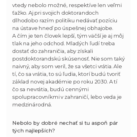
vtedy nebolo možné, respektíve len veľmi
ťažko. Aj pri svojich doktorandoch
dlhodobo razím politiku nedávať pozíciu
na ústave hneď po úspešnej obhajobe.
A čím je ten človek lepší, tým väčší je aj môj
tlak na jeho odchod. Mladých ľudí treba
dostať do zahraničia, aby získali
postdoktorandskú skúsenosť. Nie som taký
naivný, aby som veril, že sa všetci vrátia. Ale
tí, čo sa vrátia, to sú ľudia, ktorí budú tvoriť
základ novej akadémie po roku 2030. A tí
čo sa nevrátia, budú cennými
spolupracovníkmi v zahraničí, lebo veda je
medzinárodná.
Nebolo by dobré nechať si tu aspoň pár
tých najlepších?