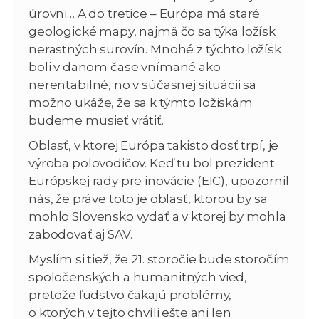
úrovni… A do tretice – Európa má staré
geologické mapy, najmä čo sa týka ložísk
nerastných surovín. Mnohé z týchto ložísk
boli v danom čase vnímané ako
nerentabilné, no v súčasnej situácii sa
možno ukáže, že sa k týmto ložiskám
budeme musieť vrátiť.
Oblasť, v ktorej Európa takisto dosť trpí, je
výroba polovodičov. Keď tu bol prezident
Európskej rady pre inovácie (EIC), upozornil
nás, že práve toto je oblasť, ktorou by sa
mohlo Slovensko vydať a v ktorej by mohla
zabodovať aj SAV.
Myslím si tiež, že 21. storočie bude storočím
spoločenských a humanitných vied,
pretože ľudstvo čakajú problémy,
o ktorých v tejto chvíli ešte ani len