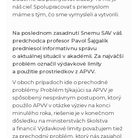
náš cieľ. Spolupracovať s priemyslom
máme s tým, čo sme vymysleli a vytvorili.
Na poslednom zasadnutí Snemu SAV váš
predchodca profesor Pavol Šajgalík
predniesol informatívnu správu
o aktuálnej situácii v akadémii. Za najväčší
problém označil výdavkové limity
a použitie prostriedkov z APVV.
V oboch prípadoch ide o prechodné
problémy. Problém týkajúci sa APVV je
spôsobený nesprávnym postupom, ktorý
použilo APVV v otázke výziev na konci
minulého roka, riešenie je v konečnom
dôsledku na ministerstvách školstva
a financií. Výdavkové limity považujem tiež
za prechodný problém, ktorý nás zasiahol