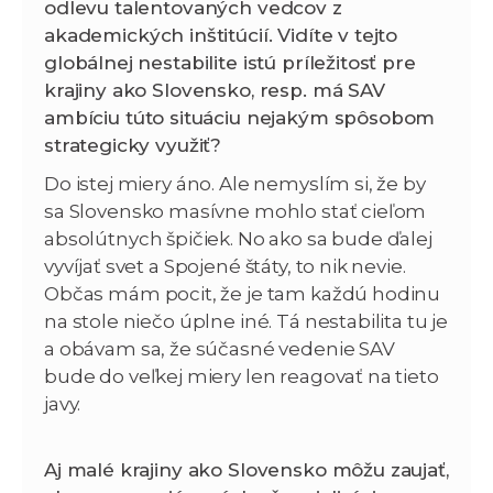
odlevu talentovaných vedcov z
akademických inštitúcií. Vidíte v tejto
globálnej nestabilite istú príležitosť pre
krajiny ako Slovensko, resp. má SAV
ambíciu túto situáciu nejakým spôsobom
strategicky využiť?
Do istej miery áno. Ale nemyslím si, že by
sa Slovensko masívne mohlo stať cieľom
absolútnych špičiek. No ako sa bude ďalej
vyvíjať svet a Spojené štáty, to nik nevie.
Občas mám pocit, že je tam každú hodinu
na stole niečo úplne iné. Tá nestabilita tu je
a obávam sa, že súčasné vedenie SAV
bude do veľkej miery len reagovať na tieto
javy.
Aj malé krajiny ako Slovensko môžu zaujať,