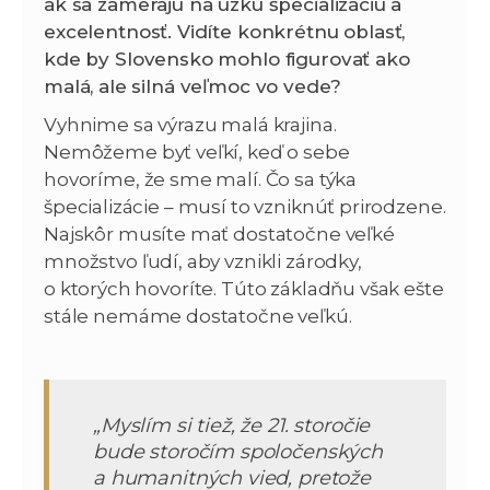
ak sa zamerajú na úzku špecializáciu a
excelentnosť. Vidíte konkrétnu oblasť,
kde by Slovensko mohlo figurovať ako
malá, ale silná veľmoc vo vede?
Vyhnime sa výrazu malá krajina.
Nemôžeme byť veľkí, keď o sebe
hovoríme, že sme malí. Čo sa týka
špecializácie – musí to vzniknúť prirodzene.
Najskôr musíte mať dostatočne veľké
množstvo ľudí, aby vznikli zárodky,
o ktorých hovoríte. Túto základňu však ešte
stále nemáme dostatočne veľkú.
„Myslím si tiež, že 21. storočie
bude storočím spoločenských
a humanitných vied, pretože