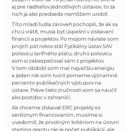
aj pre riaditeľov jednotlivých ústavov, to za
nich ja ako predseda nemôžem urobiť.
Títo mladí ľudia zároveň pochopili, že ak sa
chcú vrátiť, musia byť úspešní v získavaní
financií a projektov. Po mojom návrate som
prvých päť rokov stál Fyzikálny ústav SAV
polovicu tarifného platu, druhú polovicu
som si zabezpečoval sám z projektov.
V tom období som mal najväčšiu energiu
a jeden rok som tvoril pomerne významné
percento publikačných výstupov na
ústave. Práve tieto zručnosti som sa naučil
ako postdoc v zahraničí.
Ak chceme získavať ERC projekty so
serióznym financovaním, musíme si
uvedomiť, že prvotným kritériom na úrovni
starting grantu nie je počet publikácií, ale