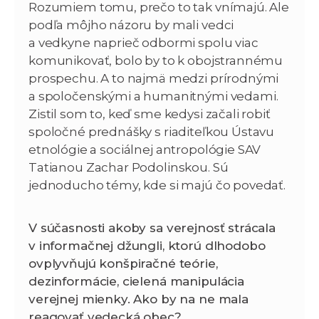
Rozumiem tomu, prečo to tak vnímajú. Ale
podľa môjho názoru by mali vedci
a vedkyne naprieč odbormi spolu viac
komunikovať, bolo by to k obojstrannému
prospechu. A to najmä medzi prírodnými
a spoločenskými a humanitnými vedami.
Zistil som to, keď sme kedysi začali robiť
spoločné prednášky s riaditeľkou Ústavu
etnológie a sociálnej antropológie SAV
Tatianou Zachar Podolinskou. Sú
jednoducho témy, kde si majú čo povedať.
V súčasnosti akoby sa verejnosť strácala
v informačnej džungli, ktorú dlhodobo
ovplyvňujú konšpiračné teórie,
dezinformácie, cielená manipulácia
verejnej mienky. Ako by na ne mala
reagovať vedecká obec?