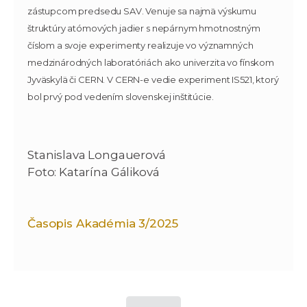
zástupcom predsedu SAV. Venuje sa najmä výskumu
štruktúry atómových jadier s nepárnym hmotnostným
číslom a svoje experimenty realizuje vo významných
medzinárodných laboratóriách ako univerzita vo fínskom
Jyväskylä či CERN. V CERN-e vedie experiment IS521, ktorý
bol prvý pod vedením slovenskej inštitúcie.
Stanislava Longauerová
Foto: Katarína Gáliková
Časopis Akadémia 3/2025