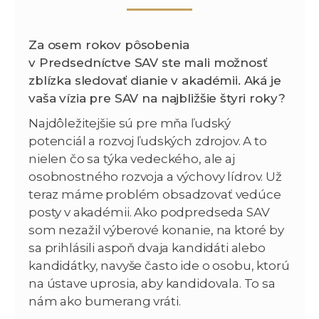
Za osem rokov pôsobenia
v Predsedníctve SAV ste mali možnosť
zblízka sledovať dianie v akadémii.
Aká je
vaša vízia pre SAV na najbližšie štyri roky?
Najdôležitejšie sú pre mňa ľudský
potenciál a rozvoj ľudských zdrojov. A to
nielen čo sa týka vedeckého, ale aj
osobnostného rozvoja a výchovy lídrov. Už
teraz máme problém obsadzovať vedúce
posty v akadémii. Ako podpredseda SAV
som nezažil výberové konanie, na ktoré by
sa prihlásili aspoň dvaja kandidáti alebo
kandidátky, navyše často ide o osobu, ktorú
na ústave uprosia, aby kandidovala. To sa
nám ako bumerang vráti.