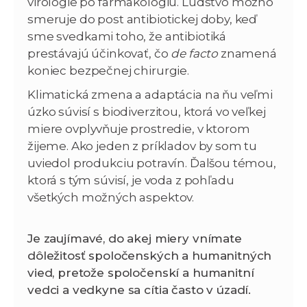
virológie po farmakológiu. Ľudstvo možno
smeruje do post antibiotickej doby, keď
sme svedkami toho, že antibiotiká
prestávajú účinkovať, čo
de facto
znamená
koniec bezpečnej chirurgie.
Klimatická zmena a adaptácia na ňu veľmi
úzko súvisí s biodiverzitou, ktorá vo veľkej
miere ovplyvňuje prostredie, v ktorom
žijeme. Ako jeden z príkladov by som tu
uviedol produkciu potravín. Ďalšou témou,
ktorá s tým súvisí, je voda z pohľadu
všetkých možných aspektov.
Je zaujímavé, do akej miery vnímate
dôležitosť spoločenských a humanitných
vied, pretože spoločenskí a humanitní
vedci a vedkyne sa cítia často v úzadí.