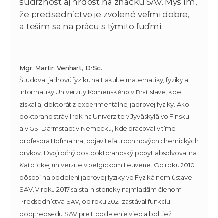
súdržnosť aj hrdosť na značku SAV. Myslím,
že predsedníctvo je zvolené veľmi dobre,
a teším sa na prácu s týmito ľuďmi.
Mgr. Martin Venhart, DrSc.
Študoval jadrovú fyziku na Fakulte matematiky, fyziky a
informatiky Univerzity Komenského v Bratislave, kde
získal aj doktorát z experimentálnej jadrovej fyziky. Ako
doktorand strávil rok na Univerzite v Jyväskylä vo Fínsku
a v GSI Darmstadt v Nemecku, kde pracoval v tíme
profesora Hofmanna, objaviteľa troch nových chemických
prvkov. Dvojročný postdoktorandský pobyt absolvoval na
Katolíckej univerzite v belgickom Leuvene. Od roku 2010
pôsobí na oddelení jadrovej fyziky vo Fyzikálnom ústave
SAV. V roku 2017 sa stal historicky najmladším členom
Predsedníctva SAV, od roku 2021 zastával funkciu
podpredsedu SAV pre I. oddelenie vied a bol tiež