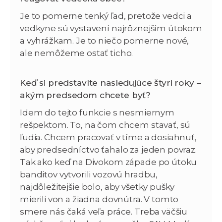
Je to pomerne tenký ľad, pretože vedci a
vedkyne sú vystavení najrôznejším útokom
a vyhrážkam. Je to niečo pomerne nové,
ale nemôžeme ostať ticho.
Keď si predstavíte nasledujúce štyri roky –
akým predsedom chcete byť?
Idem do tejto funkcie s nesmiernym
rešpektom. To, na čom chcem stavať, sú
ľudia. Chcem pracovať v tíme a dosiahnuť,
aby predsedníctvo ťahalo za jeden povraz.
Tak ako keď na Divokom západe po útoku
banditov vytvorili vozovú hradbu,
najdôležitejšie bolo, aby všetky pušky
mierili von a žiadna dovnútra. V tomto
smere nás čaká veľa práce. Treba väčšiu