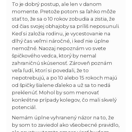
To je dobrý postup, ale len v danom
momente. Pretože potom sa ľahko môže
stať to, že sa o 10 rokov zobudia a zistia, že
od čias svojej obhajoby sa príliš neposunuli.
Keď si založia rodinu, je vycestovanie na
dlhý čas veľmi náročné, i keď nie úplne
nemožné. Naozaj nepoznám vo svete
špičkového vedca, ktorý by nemal
zahraničnú skúsenosť. Zároveň poznám
veľa ľudí, ktorí si povedali, že to
nepotrebujú, a po 10 alebo 15 rokoch majú
od špičky šialene ďaleko a už sa to nedá
preklenúť. Mohol by som menovať
konkrétne prípady kolegov, čo mali skvelý
potenciál.
Nemám úplne vyhranený názor na to, že
by som to zaviedol ako všeobecné pravidlo,