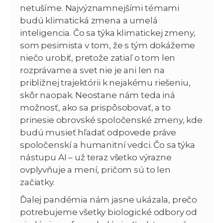
netušíme. Najvýznamnejšími témami
budú klimatická zmena a umelá
inteligencia. Čo sa týka klimatickej zmeny,
som pesimista v tom, že s tým dokážeme
niečo urobiť, pretože zatiaľ o tom len
rozprávame a svet nie je ani len na
približnej trajektórii k nejakému riešeniu,
skôr naopak. Neostane nám teda iná
možnosť, ako sa prispôsobovať, a to
prinesie obrovské spoločenské zmeny, kde
budú musieť hľadať odpovede práve
spoločenskí a humanitní vedci. Čo sa týka
nástupu AI – už teraz všetko výrazne
ovplyvňuje a mení, pričom sú to len
začiatky.
Ďalej pandémia nám jasne ukázala, prečo
potrebujeme všetky biologické odbory od