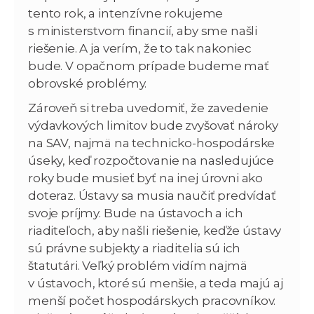
tento rok, a intenzívne rokujeme
s ministerstvom financií, aby sme našli
riešenie. A ja verím, že to tak nakoniec
bude. V opačnom prípade budeme mať
obrovské problémy.
Zároveň si treba uvedomiť, že zavedenie
výdavkových limitov bude zvyšovať nároky
na SAV, najmä na technicko-hospodárske
úseky, keď rozpočtovanie na nasledujúce
roky bude musieť byť na inej úrovni ako
doteraz. Ústavy sa musia naučiť predvídať
svoje príjmy. Bude na ústavoch a ich
riaditeľoch, aby našli riešenie, keďže ústavy
sú právne subjekty a riaditelia sú ich
štatutári. Veľký problém vidím najmä
v ústavoch, ktoré sú menšie, a teda majú aj
menší počet hospodárskych pracovníkov.