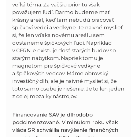
veľká téma. Za väčšiu prioritu však
považujem ľudí. Darmo budeme mať
krásny areál, keď tam nebudú pracovať
špičkoví vedci a vedkyne. Je naivné myslieť
si, že len vďaka novému areálu sem
dostaneme špičkových ľudí. Napríklad
v CERN-e existuje dosť starých budov so
starým nábytkom. Napriek tomu je
magnetom pre špičkové vedkyne
a špičkových vedcov. Máme obrovský
investičný dlh, ale je naivné myslieť si, že
toto samo osebe je riešenie. Je to len jeden
z celej mozaiky nástrojov.
Financovanie SAV je dlhodobo
poddimenzované. V minulom roku však
vláda SR schválila navýšenie finančných