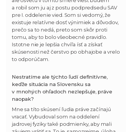
ale osvetu v tomto smere viesť budem
a robil som ju aj z postu podpredsedu SAV
pre I. oddelenie vied. Som si vedomý, že
existuje relatívne dosť výnimiek a dôvodov,
prečo sa to nedá, preto som skôr proti
tomu, aby to bolo všeobecné pravidlo.
Istotne nie je lepšia chvíľa ísť a získať
skúsenosti než čerstvo po obhajobe a vrelo
to odporúčam.
Nestratíme ale týchto ľudí definitívne,
keďže situácia na Slovensku sa
v mnohých ohľadoch nezlepšuje, práve
naopak?
Mne sa títo skúsení ľudia práve začínajú
vracať. Vybudoval som na oddelení
jadrovej fyziky také podmienky, aby mali
záujem vrátiť sa. To je, samozrejme, úloha