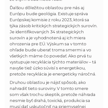
Ďalšou dôležitou oblasťou pre nás aj
Európu bude geológia. Existuje správa
Európskej komisie z roku 2023, ktorá sa
týka zásob kritických strategických surovín.
Je identifikovaných 34 strategických
surovín a je vyhodnotená aj ich miera
ohrozenia pre EÚ. Výskum sa v tomto
ohľade bude uberať troma smermi a vo
všetkých máme čo povedať. Ako prvá tu
vystupuje recyklácia týchto materiálov – tá
navyše tiež úzko súvisí s energetikou,
pretože recyklácia je energeticky náročná.
Druhou oblasťou je nájsť spôsob, ako
nahradiť tieto suroviny. V tomto smere
som však trochu skeptik, pretože náhrada
nesmie byť drahá, toxická, produkcia sa
musí dať uskutočniť na priemyselnej