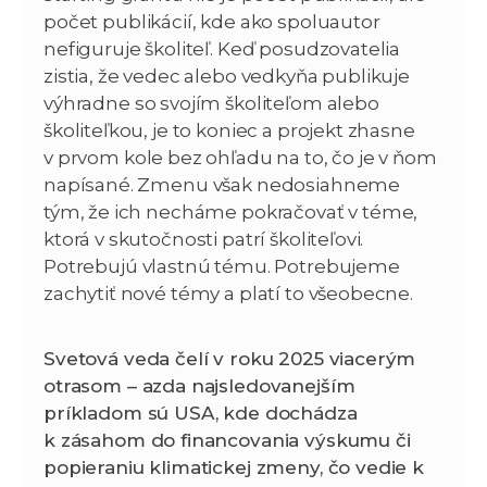
počet publikácií, kde ako spoluautor
nefiguruje školiteľ. Keď posudzovatelia
zistia, že vedec alebo vedkyňa publikuje
výhradne so svojím školiteľom alebo
školiteľkou, je to koniec a projekt zhasne
v prvom kole bez ohľadu na to, čo je v ňom
napísané. Zmenu však nedosiahneme
tým, že ich necháme pokračovať v téme,
ktorá v skutočnosti patrí školiteľovi.
Potrebujú vlastnú tému. Potrebujeme
zachytiť nové témy a platí to všeobecne.
Svetová veda čelí v roku 2025 viacerým
otrasom – azda najsledovanejším
príkladom sú USA, kde dochádza
k zásahom do financovania výskumu či
popieraniu klimatickej zmeny, čo vedie k