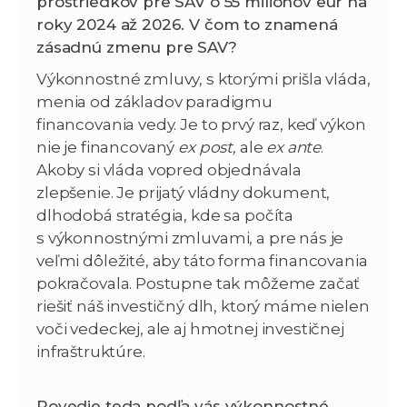
prostriedkov pre SAV o 55 miliónov eur na
roky 2024 až 2026. V čom to znamená
zásadnú zmenu pre SAV?
Výkonnostné zmluvy, s ktorými prišla vláda,
menia od základov paradigmu
financovania vedy. Je to prvý raz, keď výkon
nie je financovaný
ex post,
ale
ex ante
.
Akoby si vláda vopred objednávala
zlepšenie. Je prijatý vládny dokument,
dlhodobá stratégia, kde sa počíta
s výkonnostnými zmluvami, a pre nás je
veľmi dôležité, aby táto forma financovania
pokračovala. Postupne tak môžeme začať
riešiť náš investičný dlh, ktorý máme nielen
voči vedeckej, ale aj hmotnej investičnej
infraštruktúre.
Povedie teda podľa vás výkonnostné