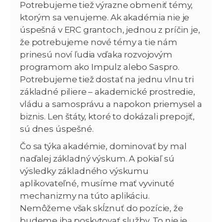
Potrebujeme tiež výrazne obmeniť témy,
ktorým sa venujeme. Ak akadémia nie je
úspešná v ERC grantoch, jednou z príčin je,
že potrebujeme nové témy a tie nám
prinesú noví ľudia vďaka rozvojovým
programom ako Impulz alebo Saspro.
Potrebujeme tiež dostať na jednu vlnu tri
základné piliere – akademické prostredie,
vládu a samosprávu a napokon priemysel a
biznis. Len štáty, ktoré to dokázali prepojiť,
sú dnes úspešné.
Čo sa týka akadémie, dominovať by mal
naďalej základný výskum. A pokiaľ sú
výsledky základného výskumu
aplikovateľné, musíme mať vyvinuté
mechanizmy na túto aplikáciu.
Nemôžeme však skĺznuť do pozície, že
budeme iba poskytovať služby. To nie je