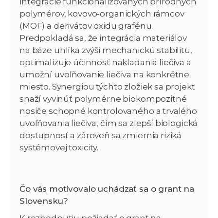
integrácie funkcionalizovaných prírodných
polymérov, kovovo-organických rámcov
(MOF) a derivátov oxidu grafénu.
Predpokladá sa, že integrácia materiálov
na báze uhlíka zvýši mechanickú stabilitu,
optimalizuje účinnosť nakladania liečiva a
umožní uvoľňovanie liečiva na konkrétne
miesto. Synergiou týchto zložiek sa projekt
snaží vyvinúť polymérne biokompozitné
nosiče schopné kontrolovaného a trvalého
uvoľňovania liečiva, čím sa zlepší biologická
dostupnosť a zároveň sa zmiernia riziká
systémovej toxicity.
Čo vás motivovalo uchádzať sa o grant na
Slovensku?
K rozhodnutiu požiadať o grant na