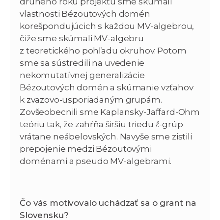
druhého roku projektu sme skúmali
vlastnosti Bézoutových domén
korešpondujúcich s každou MV-algebrou,
čiže sme skúmali MV-algebru
z teoretického pohľadu okruhov. Potom
sme sa sústredili na uvedenie
nekomutatívnej generalizácie
Bézoutových domén a skúmanie vzťahov
k zväzovo-usporiadaným grupám.
Zovšeobecnili sme Kaplansky-Jaffard-Ohm
teóriu tak, že zahŕňa širšiu triedu ℓ-grúp
vrátane neábelovských. Navyše sme zistili
prepojenie medzi Bézoutovými
doménami a pseudo MV-algebrami.
Čo vás motivovalo uchádzať sa o grant na
Slovensku?