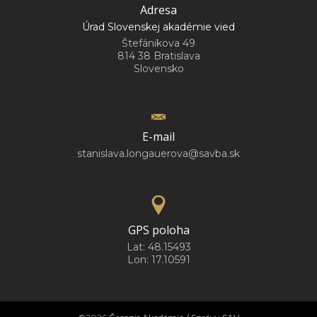
Adresa
Úrad Slovenskej akadémie vied
Štefánikova 49
814 38 Bratislava
Slovensko
E-mail
stanislava.longauerova@savba.sk
GPS poloha
Lat: 48.15493
Lon: 17.10591