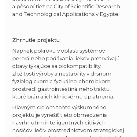
a pôsobí tiež na City of Scientific Research
and Technological Applications v Egypte.
Zhrnutie projektu
:
Napriek pokroku v oblasti systémov
perorálneho podávania liekov pretrvávajú
obavy týkajúce sa biokompatibility,
zložitosti výroby a nestability v drsnom
fyziologickom a fyzikálno-chemickom
prostredí gastrointestinálneho traktu,
ktoré bránia ich klinickému uplatneniu.
Hlavným cieľom tohto výskumného
projektu je vyriešiť tieto obmedzenia
navrhnutím inteligentných citlivých
nosičov liečiv prostredníctvom strategickej