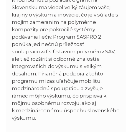
Slovensku ma viedol veľký záujem vašej
krajiny o výskum a inovácie, čo je v súlade s
mojím zameraním na polymérne
kompozity pre pokročilé systémy
podávania liečiv. Program SASPRO 2
ponúka jedinečnú príležitosť
spolupracovať s Ústavom polymérov SAV,
ale tiež rozšíriť si odborné znalosti a
integrovať ich do výskumu s veľkým
dosahom. Finančná podpora z tohto
programu mi zas uľahčuje mobilitu,
medzinárodnú spoluprácu a zvyšuje
rámec môjho výskumu, čo prispieva k
môjmu osobnému rozvoju, ako aj
k medzinárodnému úspechu slovenského
výskumu.