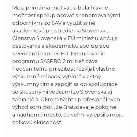
Moja primárna motivácia bola hlavne
možnosť spolupracovať s renomovanými
odborníkmi zo SAV a využiť silné
akademické prostredie na Slovensku.
Členstvo Slovenska v EÚ mi tiež uľahčuje
cestovanie a akademickú spoluprácu
s vedcami naprieč EÚ. Financovanie
programu SASPRO 2 mi tiež dáva
neoceniteľnú príležitosť rozvíjať vlastné
výskumné nápady, vytvoriť vlastný
výskumný tím a zapojiť sa do spolupráce
so skúsenými vedcami zo Slovenska aj
zahraničia. Okrem týchto profesionálnych
výhod som zistil, že Bratislava je pokojné
a nádherné mesto, čo veľmi vylepšilo moju
celkovú skúsenosť.