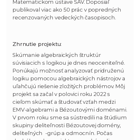
Matematickom ústave SAV. Doposiaľ
publikoval viac ako 50 prác v popredných
recenzovaných vedeckých časopisoch.
Zhrnutie projektu
:
Skúmanie algebraických štruktúr
súvisiacich s logikou je dnes neoceniteľné.
Ponúkajú možnosť analyzovať pridruženú
logiku pomocou algebraických nástrojov a
uľahčujú riešenie zložitých problémov. Môj
projekt sa začal v polovici roku 2022 s
cieľom skúmať a študovať vzťah medzi
EMV-algebrami a Bézoutovými doménami.
V prvom roku sme sa sústredili na štúdium
skupiny deliteľnosti Bézoutovej domény,
deliteľných
-grúp a odmocnín. Počas