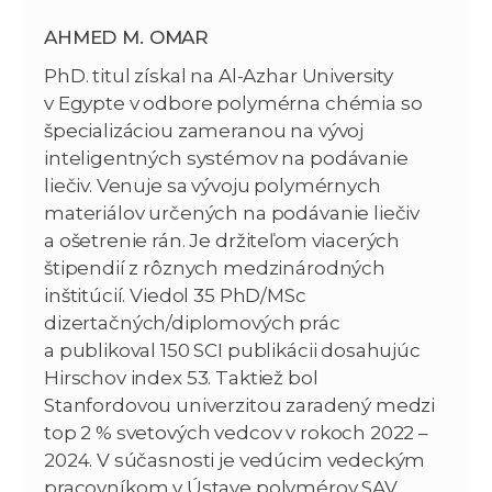
AHMED M. OMAR
PhD. titul získal na Al-Azhar University
v Egypte v odbore polymérna chémia so
špecializáciou zameranou na vývoj
inteligentných systémov na podávanie
liečiv. Venuje sa vývoju polymérnych
materiálov určených na podávanie liečiv
a ošetrenie rán. Je držiteľom viacerých
štipendií z rôznych medzinárodných
inštitúcií. Viedol 35 PhD/MSc
dizertačných/diplomových prác
a publikoval 150 SCI publikácii dosahujúc
Hirschov index 53. Taktiež bol
Stanfordovou univerzitou zaradený medzi
top 2 % svetových vedcov v rokoch 2022 –
2024. V súčasnosti je vedúcim vedeckým
pracovníkom v Ústave polymérov SAV