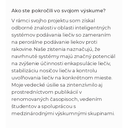
Ako ste pokročili vo svojom výskume?
V rámci svojho projektu som získal
odborné znalosti v oblasti inteligentných
systémov podávania liečiv so zameraním
na perorálne podávanie liekov proti
rakovine. Naše zistenia naznačujú, že
navrhnuté systémy majú značný potenciál
na zvýšenie účinnosti enkapsulácie liečiv,
stabilizáciu nosičov liečiv a kontrolu
uvoľňovania liečiv na konkrétnom mieste.
Moje vedecké úsilie sa zintenzívnilo aj
prostredníctvom publikácií v
renomovaných časopisoch, vedením
študentov a spoluprácou s
medzinárodnými výskumnými skupinami.