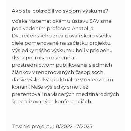
Ako ste pokročili vo svojom výskume?
Vďaka Matematickému ústavu SAV sme
pod vedením profesora Anatolija
Dvurečenského zrealizovali skoro všetky
ciele pomenované na začiatku projektu.
Výsledky nášho výskumu boli v priebehu
dva a pol roka rozšírené aj
prostredníctvom publikovania siedmich
článkov v renomovaných časopisoch,
ďalšie výsledky sú aktuálne v recenznom
konaní. Naše výsledky sme tiež
prezentovali na viacerých medzinárodných
špecializovaných konferenciách.
Trvanie projektu: 8/2022 –7/2025