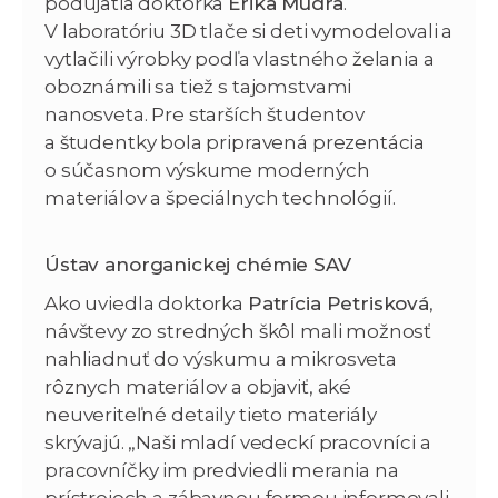
podujatia doktorka
Erika Múdra
.
V laboratóriu 3D tlače si deti vymodelovali a
vytlačili výrobky podľa vlastného želania a
oboznámili sa tiež s tajomstvami
nanosveta. Pre starších študentov
a študentky bola pripravená prezentácia
o súčasnom výskume moderných
materiálov a špeciálnych technológií.
Ústav anorganickej chémie SAV
Ako uviedla doktorka
Patrícia Petrisková
,
návštevy zo stredných škôl mali možnosť
nahliadnuť do výskumu a mikrosveta
rôznych materiálov a objaviť, aké
neuveriteľné detaily tieto materiály
skrývajú. „Naši mladí vedeckí pracovníci a
pracovníčky im predviedli merania na
prístrojoch a zábavnou formou informovali