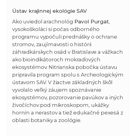
Ústav krajinnej ekológie SAV
Ako uviedol arachnológ
Pavol Purgat
,
vysokoškoláci si počas odborného
programu vypočuli prednášky o ochrane
stromov, zaujímavosti o histórii
záhradkárskych osád v Bratislave a vážkach
ako bioindikátoroch mokraďových
ekosystémov. Nitrianska pobočka ústavu
pripravila program spolu s Archeologickým
ústavom SAV. V žiactve základných škôl
vyvolalo veľký záujem spoznávanie
ekosystémov, pozorovanie pavúkov a iných
živočíchov pod mikroskopom, ukážky
hornín a nerastov a tiež edukačné pexesá z
oblasti botaniky a zoológie.