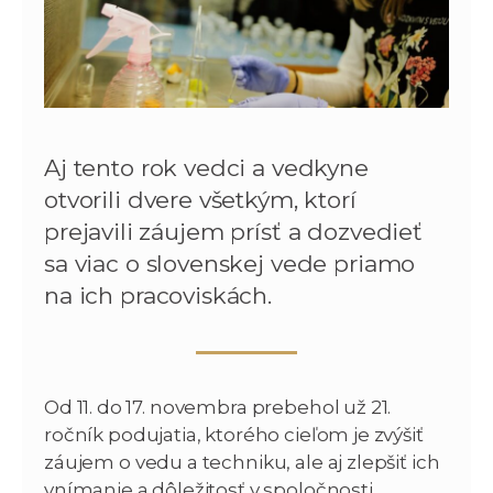
Aj tento rok vedci a vedkyne
otvorili dvere všetkým, ktorí
prejavili záujem prísť a dozvedieť
sa viac o slovenskej vede priamo
na ich pracoviskách.
Od 11. do 17. novembra prebehol už 21.
ročník podujatia, ktorého cieľom je zvýšiť
záujem o vedu a techniku, ale aj zlepšiť ich
vnímanie a dôležitosť v spoločnosti.