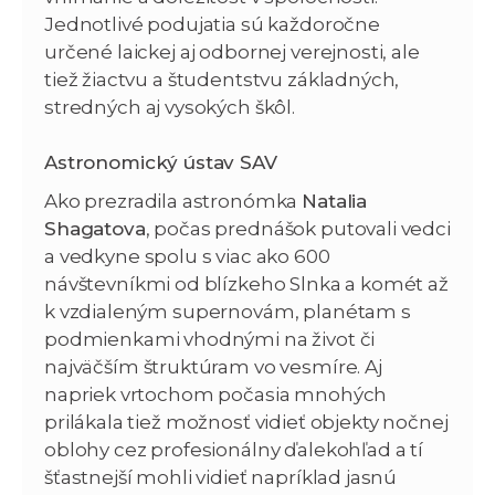
Jednotlivé podujatia sú každoročne
určené laickej aj odbornej verejnosti, ale
tiež žiactvu a študentstvu základných,
stredných aj vysokých škôl.
Astronomický ústav SAV
Ako prezradila astronómka
Natalia
Shagatova
, počas prednášok putovali vedci
a vedkyne spolu s viac ako 600
návštevníkmi od blízkeho Slnka a komét až
k vzdialeným supernovám, planétam s
podmienkami vhodnými na život či
najväčším štruktúram vo vesmíre. Aj
napriek vrtochom počasia mnohých
prilákala tiež možnosť vidieť objekty nočnej
oblohy cez profesionálny ďalekohľad a tí
šťastnejší mohli vidieť napríklad jasnú