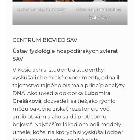
Astronomický ústav SAV
Ústav experimentálnej
fyziky SAV
CENTRUM BIOVIED SAV
Ústav fyziológie hospodárskych zvierat
SAV
V Košiciach si študenti a študentky
vyskúšali chemické experimenty, odhalili
tajomstvo tajného písma a princíp analýzy
DNA. Ako uviedla doktorka
Ľubomíra
Grešáková
, dozvedeli sa tiež,ako rýchlo
môžu baktérie získať rezistenciu voči
antibiotikám a ako sa dá proti tomu
bojovať. Najväčším lákadlom boli modely
umelej kože, na ktorých si vyskúšali odber
krvi aj základné chirurgické stehy.