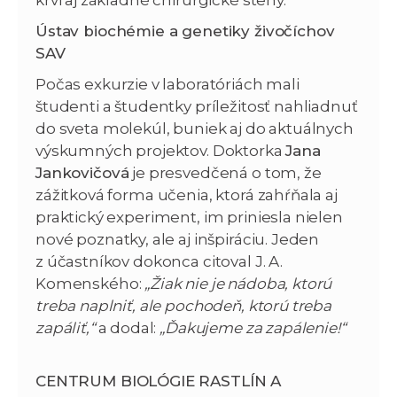
Ústav biochémie a genetiky živočíchov
SAV
Počas exkurzie v laboratóriách mali
študenti a študentky príležitosť nahliadnuť
do sveta molekúl, buniek aj do aktuálnych
výskumných projektov. Doktorka
Jana
Jankovičová
je presvedčená o tom, že
zážitková forma učenia, ktorá zahŕňala aj
praktický experiment, im priniesla nielen
nové poznatky, ale aj inšpiráciu. Jeden
z účastníkov dokonca citoval J. A.
Komenského:
„Žiak nie je nádoba, ktorú
treba naplniť, ale pochodeň, ktorú treba
zapáliť,“
a dodal:
„Ďakujeme za zapálenie!“
CENTRUM BIOLÓGIE RASTLÍN A