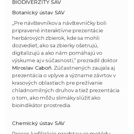
BIODIVERZITY SAV
Botanický ústav SAV
„Pre návštevníkov a návštevníčky boli
pripravené interaktívne prezentácie
herbárových zbierok, kde sa mohli
dozvedieť, ako sa zbierky ošetrujú,
digitalizujú a ako nám pomáhajú vo
výskume aj v súčasnosti,“ prezradil doktor
Miroslav Caboň
. Zúčastnených zaujala aj
prezentácia o vplyve a význame závrtov v
krasových oblastiach pre prežívanie
chladnomilných druhov a tiež prezentácia
o tom, ako môžu slimáky slúžiť ako
bioindikátor prostredia.
Chemický ústav SAV
Proces lyofilizácie predstavuje metódu