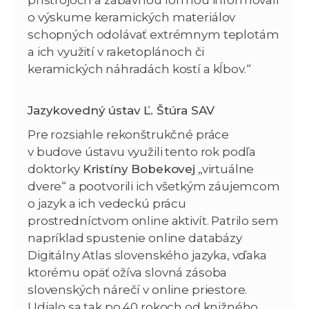
o výskume keramických materiálov
schopných odolávať extrémnym teplotám
a ich využití v raketoplánoch či
keramických náhradách kostí a kĺbov.“
Jazykovedný ústav Ľ. Štúra SAV
Pre rozsiahle rekonštrukčné práce
v budove ústavu využili tento rok podľa
doktorky
Kristíny Bobekovej
„virtuálne
dvere“ a pootvorili ich všetkým záujemcom
o jazyk a ich vedeckú prácu
prostredníctvom online aktivít. Patrilo sem
napríklad spustenie online databázy
Digitálny Atlas slovenského jazyka, vďaka
ktorému opäť ožíva slovná zásoba
slovenských nárečí v online priestore.
Udialo sa tak po 40 rokoch od knižného