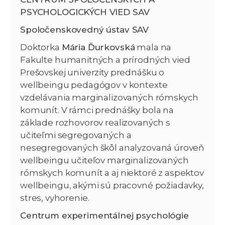
PSYCHOLOGICKÝCH VIED SAV
Spoločenskovedný ústav SAV
Doktorka
Mária Ďurkovská
mala na
Fakulte humanitných a prírodných vied
Prešovskej univerzity prednášku o
wellbeingu pedagógov v kontexte
vzdelávania marginalizovaných rómskych
komunít. V rámci prednášky bola na
základe rozhovorov realizovaných s
učiteľmi segregovaných a
nesegregovaných škôl analyzovaná úroveň
wellbeingu učiteľov marginalizovaných
rómskych komunít a aj niektoré z aspektov
wellbeingu, akými sú pracovné požiadavky,
stres, vyhorenie.
Centrum experimentálnej psychológie