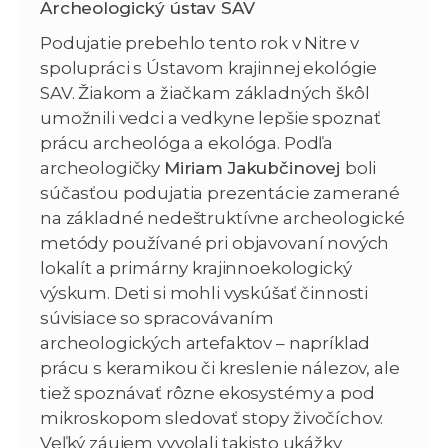
Archeologický ústav SAV
Podujatie prebehlo tento rok v Nitre v
spolupráci s Ústavom krajinnej ekológie
SAV. Žiakom a žiačkam základných škôl
umožnili vedci a vedkyne lepšie spoznať
prácu archeológa a ekológa. Podľa
archeologičky
Miriam Jakubčinovej
boli
súčasťou podujatia prezentácie zamerané
na základné nedeštruktívne archeologické
metódy používané pri objavovaní nových
lokalít a primárny krajinnoekologický
výskum. Deti si mohli vyskúšať činnosti
súvisiace so spracovávaním
archeologických artefaktov – napríklad
prácu s keramikou či kreslenie nálezov, ale
tiež spoznávať rôzne ekosystémy a pod
mikroskopom sledovať stopy živočíchov.
Veľký záujem vyvolali takisto ukážky