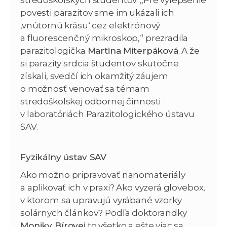
povesti parazitov sme im ukázali ich
,vnútornú krásu‘ cez elektrónový
a fluorescenčný mikroskop,“ prezradila
parazitologička
Martina Miterpáková
. A že
si parazity srdcia študentov skutočne
získali, svedčí ich okamžitý záujem
o možnosť venovať sa témam
stredoškolskej odbornej činnosti
v laboratóriách Parazitologického ústavu
SAV.
Fyzikálny ústav SAV
Ako možno pripravovať nanomateriály
a aplikovať ich v praxi? Ako vyzerá glovebox,
v ktorom sa upravujú vyrábané vzorky
solárnych článkov? Podľa doktorandky
Moniky Bírovej
to všetko a ešte viac sa