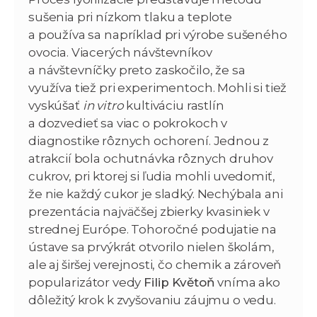
sušenia pri nízkom tlaku a teplote
a používa sa napríklad pri výrobe sušeného
ovocia. Viacerých návštevníkov
a návštevníčky preto zaskočilo, že sa
využíva tiež pri experimentoch. Mohli si tiež
vyskúšať
in vitro
kultiváciu rastlín
a dozvedieť sa viac o pokrokoch v
diagnostike rôznych ochorení. Jednou z
atrakcií bola ochutnávka rôznych druhov
cukrov, pri ktorej si ľudia mohli uvedomiť,
že nie každý cukor je sladký. Nechýbala ani
prezentácia najväčšej zbierky kvasiniek v
strednej Európe. Tohoročné podujatie na
ústave sa prvýkrát otvorilo nielen školám,
ale aj širšej verejnosti, čo chemik a zároveň
popularizátor vedy
Filip Květoň
vníma ako
dôležitý krok k zvyšovaniu záujmu o vedu.