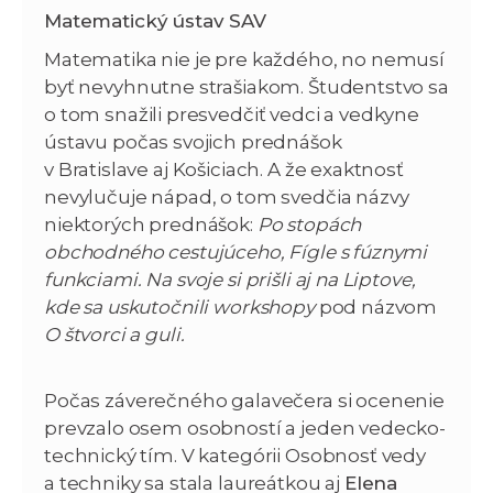
Matematický ústav SAV
Matematika nie je pre každého, no nemusí
byť nevyhnutne strašiakom. Študentstvo sa
o tom snažili presvedčiť vedci a vedkyne
ústavu počas svojich prednášok
v Bratislave aj Košiciach. A že exaktnosť
nevylučuje nápad, o tom svedčia názvy
niektorých prednášok:
Po stopách
obchodného cestujúceho, Fígle s fúznymi
funkciami. Na svoje si prišli aj na Liptove,
kde sa uskutočnili workshopy
pod názvom
O štvorci a guli.
Počas záverečného galavečera si ocenenie
prevzalo osem osobností a jeden vedecko-
technický tím. V kategórii Osobnosť vedy
a techniky sa stala laureátkou aj
Elena