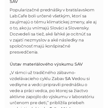
SAV
Popularizačné prednášky v bratislavskom
Lab.Cafe boli určené všetkým, ktorí sa
zaujímajú o tému klimatickej zmeny, ale aj
o to, ako ju vnímajú Slováci a Slovensky.
Dozvedeli sa tiež, aké ľahké je ocitnúť sa
v zajatí nezmyslov a aké následky na
spoločnosť majú konšpiračné
presvedčenia.
Ústav materiálového výskumu SAV
„V rámci už tradičného zábavno-
vzdelávacieho cyklu Zabav
SA V
edou si
vedkyne a vedci pripravili prednášku o
vede a práci vedca, po ktorej sa žiactvo
aktívne zapojilo do výskumu v laboratóriu
určenom pre deti,“ priblížila priebeh