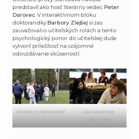
predstavil ako hosť literárny vedec
Peter
Darovec
. V interaktívnom bloku
doktorandky
Barbory Zlejšej
si zas
zauvažovali o učiteľských rolách a tento
psychologický ponor do učiteľskej duše
vytvoril príležitosť na vzájomné
odovzdávanie skúseností.
Arborétum Mlyňany SAV
Ústav slovenskej
literatúry SAV