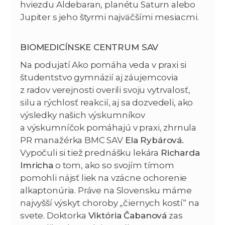
hviezdu Aldebaran, planétu Saturn alebo
Jupiter s jeho štyrmi najväčšími mesiacmi.
BIOMEDICÍNSKE CENTRUM SAV
Na podujatí Ako pomáha veda v praxi si
študentstvo gymnázií aj záujemcovia
z radov verejnosti overili svoju vytrvalosť,
silu a rýchlosť reakcií, aj sa dozvedeli, ako
výsledky našich výskumníkov
a výskumníčok pomáhajú v praxi, zhrnula
PR manažérka BMC SAV
Ela Rybárová.
Vypočuli si tiež prednášku lekára
Richarda
Imricha
o tom, ako so svojím tímom
pomohli nájsť liek na vzácne ochorenie
alkaptonúria. Práve na Slovensku máme
najvyšší výskyt choroby „čiernych kostí“ na
svete. Doktorka
Viktória Čabanová
zas