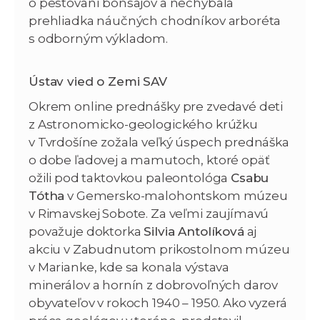
o pestovaní bonsajov a nechýbala
prehliadka náučných chodníkov arboréta
s odborným výkladom.
Ústav vied o Zemi SAV
Okrem online prednášky pre zvedavé deti
z Astronomicko-geologického krúžku
v Tvrdošíne zožala veľký úspech prednáška
o dobe ľadovej a mamutoch, ktoré opäť
ožili pod taktovkou paleontológa
Csabu
Tótha
v Gemersko-malohontskom múzeu
v Rimavskej Sobote. Za veľmi zaujímavú
považuje doktorka
Silvia Antolíková
aj
akciu v Zabudnutom prikostolnom múzeu
v Marianke, kde sa konala výstava
minerálov a hornín z dobrovoľných darov
obyvateľov v rokoch 1940 – 1950. Ako vyzerá