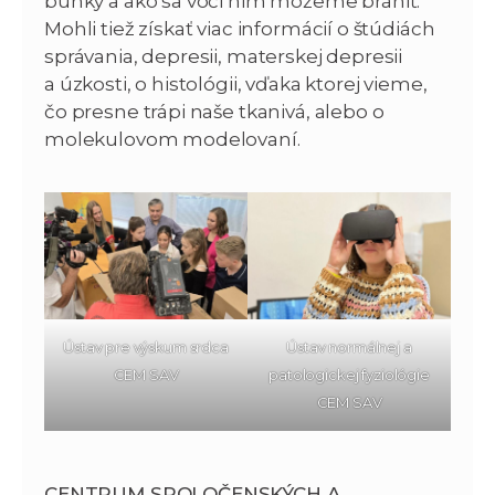
bunky a ako sa voči nim môžeme brániť.
Mohli tiež získať viac informácií o štúdiách
správania, depresii, materskej depresii
a úzkosti, o histológii, vďaka ktorej vieme,
čo presne trápi naše tkanivá, alebo o
molekulovom modelovaní.
Ústav pre výskum srdca
Ústav normálnej a
CEM SAV
patologickej fyziológie
CEM SAV
CENTRUM SPOLOČENSKÝCH A