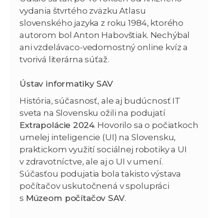
vydania štvrtého zväzku Atlasu
slovenského jazyka z roku 1984, ktorého
autorom bol Anton Habovštiak. Nechýbal
ani vzdelávaco-vedomostný online kvíz a
tvorivá literárna súťaž.
Ústav informatiky SAV
História, súčasnosť, ale aj budúcnosť IT
sveta na Slovensku ožili na podujatí
Extrapolácie 2024
. Hovorilo sa o počiatkoch
umelej inteligencie (UI) na Slovensku,
praktickom využití sociálnej robotiky a UI
v zdravotníctve, ale aj o UI v umení.
Súčasťou podujatia bola takisto výstava
počítačov uskutočnená v spolupráci
s
Múzeom počítačov SAV
.