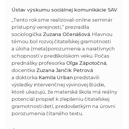
Ústav výskumu sociálnej komunikácie SAV
„Tento rok sme realizovali online seminár
prístupný verejnosti,“ prezradila
sociologička
Zuzana Očenášová
. Hlavnou
témou bol rozvoj čitateľskej gramotnosti
a úloha (meta)porozumenia a naratívnych
schopností v predškolskom veku. Počas
prednášky profesorka
Oľga Zápotočná
,
docentka
Zuzana Jančík Petrová
a doktorka
Kamila Urban
predstavili
výsledky intervenčnej vývinovej štúdie,
ktoré ukazujú, že materská škola má reálny
potenciál prispieť k zlepšeniu čitateľskej
gramotnosti detí, predovšetkým na úrovni
porozumenia čítaného textu.