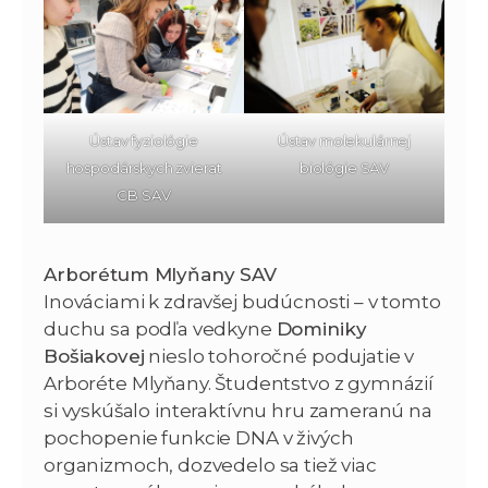
Ústav fyziológie
Ústav molekulárnej
hospodárskych zvierat
biológie SAV
CB SAV
Arborétum Mlyňany SAV
Inováciami k zdravšej budúcnosti – v tomto
duchu sa podľa vedkyne
Dominiky
Bošiakovej
nieslo tohoročné podujatie v
Arboréte Mlyňany. Študentstvo z gymnázií
si vyskúšalo interaktívnu hru zameranú na
pochopenie funkcie DNA v živých
organizmoch, dozvedelo sa tiež viac