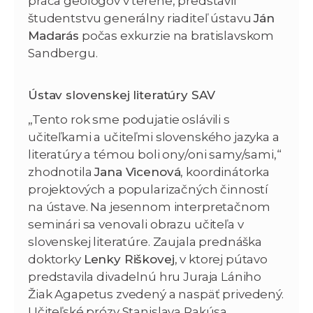
práca geológov v teréne, predstavil
študentstvu generálny riaditeľ ústavu
Ján
Madarás
počas exkurzie na bratislavskom
Sandbergu.
Ústav slovenskej literatúry SAV
„Tento rok sme podujatie oslávili s
učiteľkami a učiteľmi slovenského jazyka a
literatúry a témou boli ony/oni samy/sami,“
zhodnotila
Jana Vicenová
, koordinátorka
projektových a popularizačných činností
na ústave. Na jesennom interpretačnom
seminári sa venovali obrazu učiteľa v
slovenskej literatúre. Zaujala prednáška
doktorky
Lenky Riškovej
, v ktorej pútavo
predstavila divadelnú hru Juraja Lániho
Žiak Agapetus zvedený a naspäť privedený.
Učiteľské prózy Stanislava Rakúsa