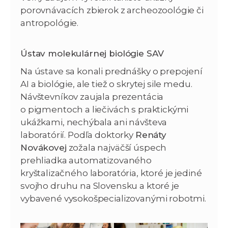
porovnávacích zbierok z archeozoológie či
antropológie.
Ústav molekulárnej biológie SAV
Na ústave sa konali prednášky o prepojení
AI a biológie, ale tiež o skrytej sile medu.
Návštevníkov zaujala prezentácia
o pigmentoch a liečivách s praktickými
ukážkami, nechýbala ani návšteva
laboratórií. Podľa doktorky
Renáty
Novákovej
zožala najväčší úspech
prehliadka automatizovaného
kryštalizačného laboratória, ktoré je jediné
svojho druhu na Slovensku a ktoré je
vybavené vysokošpecializovanými robotmi.