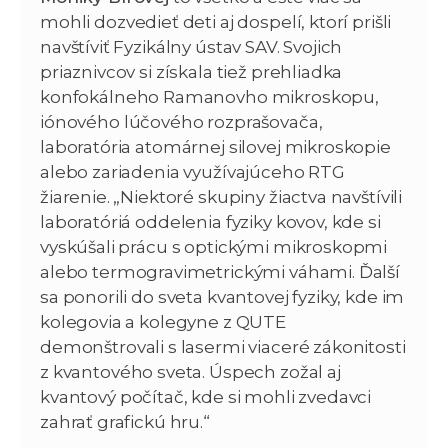
mohli dozvedieť deti aj dospelí, ktorí prišli
navštíviť Fyzikálny ústav SAV. Svojich
priaznivcov si získala tiež prehliadka
konfokálneho Ramanovho mikroskopu,
iónového lúčového rozprašovača,
laboratória atomárnej silovej mikroskopie
alebo zariadenia využívajúceho RTG
žiarenie. „Niektoré skupiny žiactva navštívili
laboratóriá oddelenia fyziky kovov, kde si
vyskúšali prácu s optickými mikroskopmi
alebo termogravimetrickými váhami. Ďalší
sa ponorili do sveta kvantovej fyziky, kde im
kolegovia a kolegyne z QUTE
demonštrovali s lasermi viaceré zákonitosti
z kvantového sveta. Úspech zožal aj
kvantový počítač, kde si mohli zvedavci
zahrať grafickú hru.“