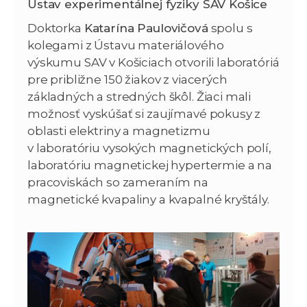
Ústav experimentálnej fyziky SAV Košice
Doktorka
Katarína Paulovičová
spolu s
kolegami z Ústavu materiálového
výskumu SAV v Košiciach otvorili laboratóriá
pre približne 150 žiakov z viacerých
základných a stredných škôl. Žiaci mali
možnosť vyskúšať si zaujímavé pokusy z
oblasti elektriny a magnetizmu
v laboratóriu vysokých magnetických polí,
laboratóriu magnetickej hypertermie a na
pracoviskách so zameraním na
magnetické kvapaliny a kvapalné kryštály.