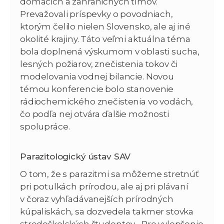
domácich a zahraničných tímov.
Prevažovali príspevky o povodniach,
ktorým čelilo nielen Slovensko, ale aj iné
okolité krajiny. Táto veľmi aktuálna téma
bola doplnená výskumom v oblasti sucha,
lesných požiarov, znečistenia tokov či
modelovania vodnej bilancie. Novou
témou konferencie bolo stanovenie
rádiochemického znečistenia vo vodách,
čo podľa nej otvára ďalšie možnosti
spolupráce.
Parazitologický ústav SAV
O tom, že s parazitmi sa môžeme stretnúť
pri potulkách prírodou, ale aj pri plávaní
v čoraz vyhľadávanejších prírodných
kúpaliskách, sa dozvedela takmer stovka
stredoškolských študentov. „Pre vylepšenie