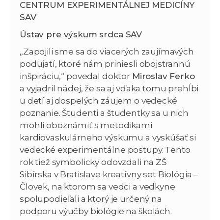
CENTRUM EXPERIMENTÁLNEJ MEDICÍNY
SAV
Ústav pre výskum srdca SAV
„Zapojili sme sa do viacerých zaujímavých
podujatí, ktoré nám priniesli obojstrannú
inšpiráciu,“ povedal doktor
Miroslav Ferko
a vyjadril nádej, že sa aj vďaka tomu prehĺbi
u detí aj dospelých záujem o vedecké
poznanie. Študenti a študentky sa u nich
mohli oboznámiť s metodikami
kardiovaskulárneho výskumu a vyskúšať si
vedecké experimentálne postupy. Tento
rok tiež symbolicky odovzdali na ZŠ
Sibírska v Bratislave kreatívny set Biológia –
Človek, na ktorom sa vedci a vedkyne
spolupodieľali a ktorý je určený na
podporu výučby biológie na školách.