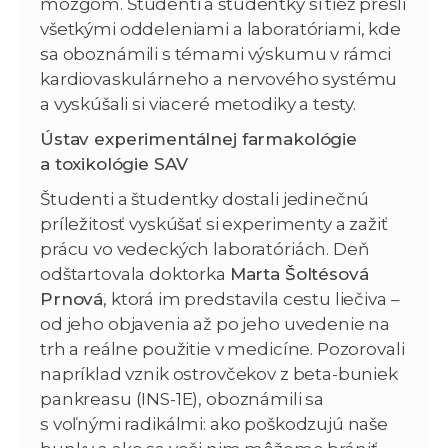
mozgom. Študenti a študentky si tiež prešli
všetkými oddeleniami a laboratóriami, kde
sa oboznámili s témami výskumu v rámci
kardiovaskulárneho a nervového systému
a vyskúšali si viaceré metodiky a testy.
Ústav experimentálnej farmakológie
a toxikológie SAV
Študenti a študentky dostali jedinečnú
príležitosť vyskúšať si experimenty a zažiť
prácu vo vedeckých laboratóriách. Deň
odštartovala doktorka
Marta Šoltésová
Prnová
, ktorá im predstavila cestu liečiva –
od jeho objavenia až po jeho uvedenie na
trh a reálne použitie v medicíne. Pozorovali
napríklad vznik ostrovčekov z beta-buniek
pankreasu (INS-1E), oboznámili sa
s voľnými radikálmi: ako poškodzujú naše