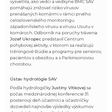
vysvetlila, ako vedci a vedkyne BMC SAV
pomáhajú znižovať riziko vírusov
prenášaných komármi v rámci prvého
celoslovenského monitoringu
západonílskeho vírusu a vírusu Usutu v
komároch. Odborník na poruchy trávenia
Jozef Ukropec
predstavil Centrum
pohybovej aktivity, v ktorom sa realizujú
tréningové štúdie a programy pre seniorov,
pacientov s obezitou a s Parkinsonovou
chorobou.
Ústav hydrológie SAV
Podľa hydrologičky
Justíny Vitkovej
sa
počas medzinárodnej konferencie 31.
posterový deň účastníci a účastníčky
dozvedeli najnovšie výsledky výskumov