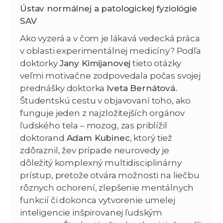
Ústav normálnej a patologickej fyziológie
SAV
Ako vyzerá a v čom je lákavá vedecká práca
v oblasti experimentálnej medicíny? Podľa
doktorky
Jany Kimijanovej
tieto otázky
veľmi motivačne zodpovedala počas svojej
prednášky doktorka
Iveta Bernátová.
Študentskú cestu v objavovaní toho, ako
funguje jeden z najzložitejších orgánov
ľudského tela – mozog, zas priblížil
doktorand
Adam Kubinec
, ktorý tiež
zdôraznil, žev prípade neurovedy je
dôležitý komplexný multidisciplinárny
prístup, pretože otvára možnosti na liečbu
rôznych ochorení, zlepšenie mentálnych
funkcií či dokonca vytvorenie umelej
inteligencie inšpirovanej ľudským