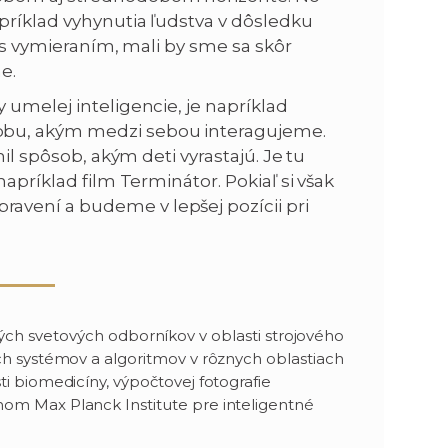
príklad vyhynutia ľudstva v dôsledku
i s vymieraním, mali by sme sa skôr
e.
 umelej inteligencie, je napríklad
obu, akým medzi sebou interagujeme.
nil spôsob, akým deti vyrastajú. Je tu
apríklad film Terminátor. Pokiaľ si však
vení a budeme v lepšej pozícii pri
ch svetových odborníkov v oblasti strojového
ých systémov a algoritmov v rôznych oblastiach
ti biomedicíny, výpočtovej fotografie
nom Max Planck Institute pre inteligentné