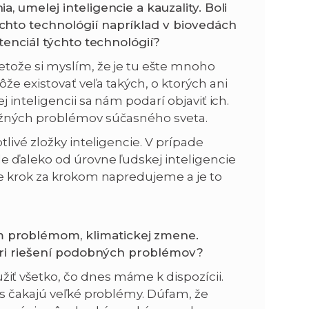
 umelej inteligencie a kauzality. Boli
hto technológií napríklad v biovedách
tenciál týchto technológií?
tože si myslím, že je tu ešte mnoho
e existovať veľa takých, o ktorých ani
inteligencii sa nám podarí objaviť ich.
ažných problémov súčasného sveta.
livé zložky inteligencie. V prípade
e ďaleko od úrovne ľudskej inteligencie
le krok za krokom napredujeme a je to
 problémom, klimatickej zmene.
 pri riešení podobných problémov?
ť všetko, čo dnes máme k dispozícii.
ás čakajú veľké problémy. Dúfam, že