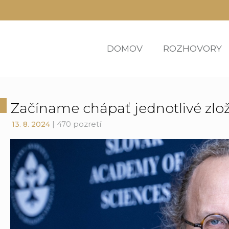
DOMOV
ROZHOVORY
Začíname chápať jednotlivé zlož
| 470 pozretí
13. 8. 2024