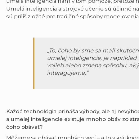
umelá inteligencia nám v tom pomôže, pretože m
Umelá inteligencia a strojové učenie sú účinné n
sú príliš zložité pre tradičné spôsoby modelovania
„To, čoho by sme sa mali skutočn
umelej inteligencie, je napríkla
volieb alebo zmena spôsobu, a
interagujeme.“
Každá technológia prináša výhody, ale aj nevýho
a umelej inteligencie existuje mnoho obáv zo stra
čoho obávať?
Môžeme sa obávať mnohých vecí – a to v krátko