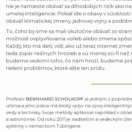
nie je namieste obávať sa dlhodobých rizík ako na
umelej inteligencie. Pokiaľ ide o obavy v súvislost
obávať klimatickej zmeny, jadrovej vojny a podobn
To, čoho by sme sa mali skutočne obávať zo strany
možnosť ovplyvňovania volieb alebo zmena spôs
Každý, kto má deti, vidí, ako už teraz internet zme
teda zopár reálnych hrozieb a sú menej sci-fi než n
budeme vedomí toho, čo nám hrozí, budeme pripra
riešení problémov, ktoré ešte len prídu.
Profesor
BERNHARD SCHÖLKOPF
je jedným z popredný
učenia a jeho práca má široký vplyv na vývoj inteligentn
vedy a techniky. Svoje metódy aplikoval napríklad v oblas
a astronómie. Od roku 2011 je riaditeľom a vedeckým čle
systémy v nemeckom Tübingene.