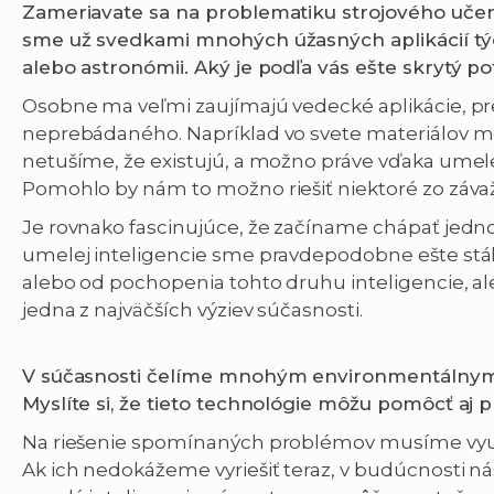
Zameriavate sa na problematiku strojového učenia,
sme už svedkami mnohých úžasných aplikácií týc
alebo astronómii. Aký je podľa vás ešte skrytý po
Osobne ma veľmi zaujímajú vedecké aplikácie, pre
neprebádaného. Napríklad vo svete materiálov môž
netušíme, že existujú, a možno práve vďaka umelej 
Pomohlo by nám to možno riešiť niektoré zo záv
Je rovnako fascinujúce, že začíname chápať jednot
umelej inteligencie sme pravdepodobne ešte stál
alebo od pochopenia tohto druhu inteligencie, a
jedna z najväčších výziev súčasnosti.
V súčasnosti čelíme mnohým environmentálnym
Myslíte si, že tieto technológie môžu pomôcť aj
Na riešenie spomínaných problémov musíme využi
Ak ich nedokážeme vyriešiť teraz, v budúcnosti n