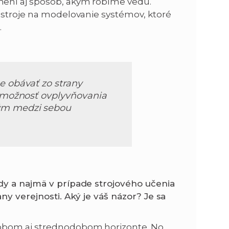
ení aj spôsob, akým robíme vedu.
ástroje na modelovanie systémov, ktoré
.
e obávať zo strany
d možnosť ovplyvňovania
kým medzi sebou
dy a najmä v prípade strojového učenia
ny verejnosti. Aký je váš názor? Je sa
dobom aj strednodobom horizonte. No