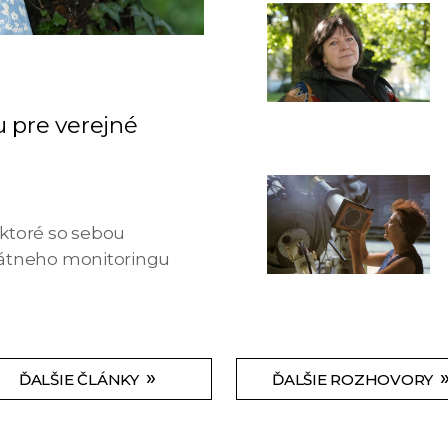
 pre verejné
ktoré so sebou
štátneho monitoringu
»
ĎALŠIE ČLÁNKY
ĎALŠIE ROZHOVORY