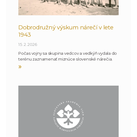
Dobrodružný výskum nárečí v lete
1943
15. 2. 2026
Počas vojny sa skupina vedcov a vedkýň vydala do
terénu zaznamenať miznúce slovenské nárečia.
»