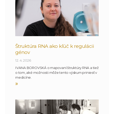
Štruktúra RNA ako kľúč k regulácii
génov
12. 4. 2026
IVANA BOROVSKÁ o mapovaní štruktúry RNA a tiež
o tom, aké možnosti môže tento výskum priniesť v
medicíne.
»