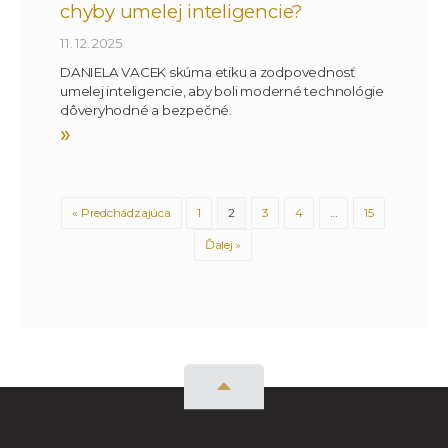
chyby umelej inteligencie?
11. 12. 2025
DANIELA VACEK skúma etiku a zodpovednosť
umelej inteligencie, aby boli moderné technológie
dôveryhodné a bezpečné.
»
« Predchádzajúca
1
2
3
4
…
15
Ďalej »