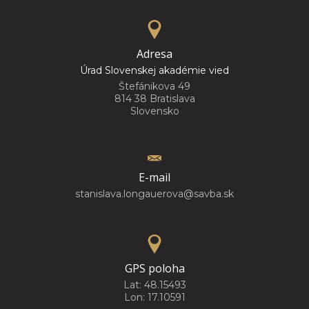
Adresa
Úrad Slovenskej akadémie vied
Štefánikova 49
814 38 Bratislava
Slovensko
E-mail
stanislava.longauerova@savba.sk
GPS poloha
Lat: 48.15493
Lon: 17.10591