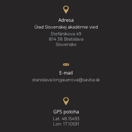
Adresa
Úrad Slovenskej akadémie vied
Štefánikova 49
814 38 Bratislava
Slovensko
E-mail
stanislava.longauerova@savba.sk
GPS poloha
Lat: 48.15493
Lon: 17.10591