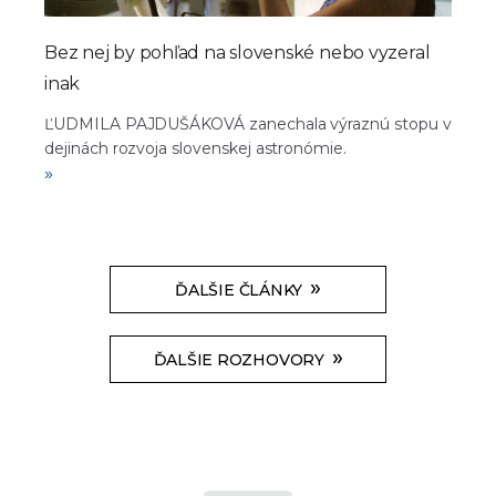
Bez nej by pohľad na slovenské nebo vyzeral
inak
ĽUDMILA PAJDUŠÁKOVÁ zanechala výraznú stopu v
dejinách rozvoja slovenskej astronómie.
»
»
ĎALŠIE ČLÁNKY
»
ĎALŠIE ROZHOVORY