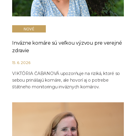
NOVÉ
Invázne komáre sú veľkou výzvou pre verejné
zdravie
15. 6. 2026
VIKTÓRIA ČABANOVÁ upozorňuje na riziká, ktoré so
sebou prinášajú komáre, ale hovorí aj o potrebe
štátneho monitoringu inváznych komárov.